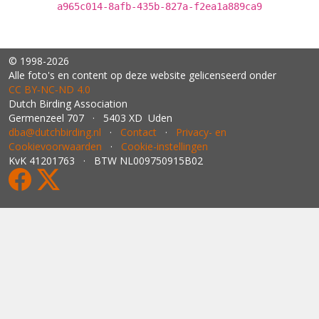
a965c014-8afb-435b-827a-f2ea1a889ca9
© 1998-2026
Alle foto's en content op deze website gelicenseerd onder
CC BY‑NC‑ND 4.0
Dutch Birding Association
Germenzeel 707 · 5403 XD Uden
dba@dutchbirding.nl
·
Contact
·
Privacy- en
Cookievoorwaarden
·
Cookie-instellingen
KvK 41201763 · BTW NL009750915B02