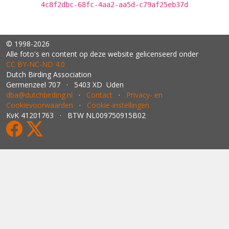
4c8f2dbc-68fc-4aa2-aa5d-c79af25eb37d
© 1998-2026
Alle foto's en content op deze website gelicenseerd onder
CC BY‑NC‑ND 4.0
Dutch Birding Association
Germenzeel 707 · 5403 XD Uden
dba@dutchbirding.nl
·
Contact
·
Privacy- en
Cookievoorwaarden
·
Cookie-instellingen
KvK 41201763 · BTW NL009750915B02