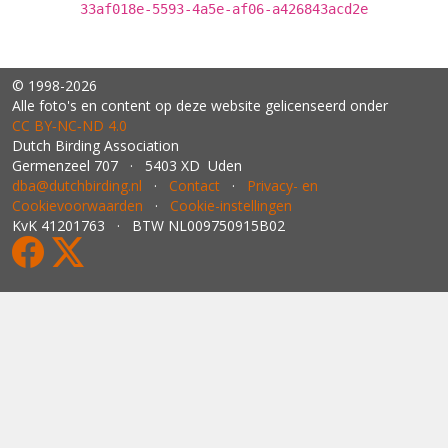
33af018e-5593-4a5e-af06-a426843acd2e
© 1998-2026
Alle foto's en content op deze website gelicenseerd onder
CC BY‑NC‑ND 4.0
Dutch Birding Association
Germenzeel 707 · 5403 XD Uden
dba@dutchbirding.nl
·
Contact
·
Privacy- en
Cookievoorwaarden
·
Cookie-instellingen
KvK 41201763 · BTW NL009750915B02