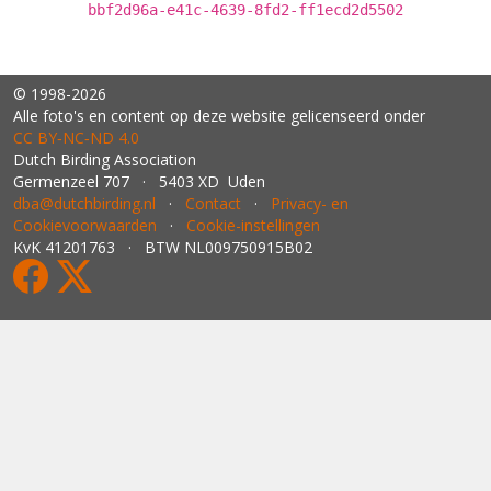
bbf2d96a-e41c-4639-8fd2-ff1ecd2d5502
© 1998-2026
Alle foto's en content op deze website gelicenseerd onder
CC BY‑NC‑ND 4.0
Dutch Birding Association
Germenzeel 707 · 5403 XD Uden
dba@dutchbirding.nl
·
Contact
·
Privacy- en
Cookievoorwaarden
·
Cookie-instellingen
KvK 41201763 · BTW NL009750915B02