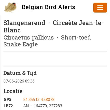
Belgian Bird Alerts
Slangenarend · Circaète Jean-le-
Blanc
Circaetus gallicus
· Short-toed
Snake Eagle
Datum & Tijd
07-06-2026 09:36
Locatie
GPS
51.35513 4.58078