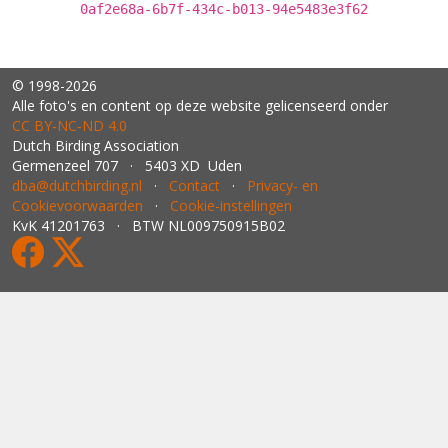
0af2e68a-6b7f-434c-b013-94e5483e3f62
© 1998-2026
Alle foto's en content op deze website gelicenseerd onder
CC BY‑NC‑ND 4.0
Dutch Birding Association
Germenzeel 707 · 5403 XD Uden
dba@dutchbirding.nl
·
Contact
·
Privacy- en
Cookievoorwaarden
·
Cookie-instellingen
KvK 41201763 · BTW NL009750915B02