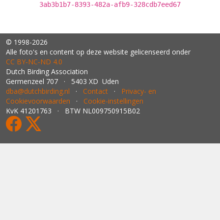
3ab3b1b7-8393-482a-afb9-328cdb7eed67
© 1998-2026
Alle foto's en content op deze website gelicenseerd onder
CC BY‑NC‑ND 4.0
Dutch Birding Association
Germenzeel 707 · 5403 XD Uden
dba@dutchbirding.nl
·
Contact
·
Privacy- en
Cookievoorwaarden
·
Cookie-instellingen
KvK 41201763 · BTW NL009750915B02