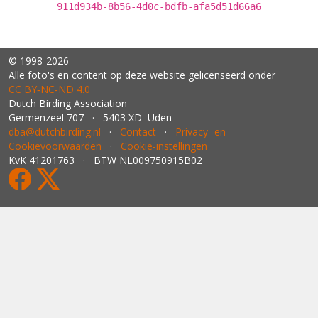
911d934b-8b56-4d0c-bdfb-afa5d51d66a6
© 1998-2026
Alle foto's en content op deze website gelicenseerd onder
CC BY‑NC‑ND 4.0
Dutch Birding Association
Germenzeel 707 · 5403 XD Uden
dba@dutchbirding.nl
·
Contact
·
Privacy- en
Cookievoorwaarden
·
Cookie-instellingen
KvK 41201763 · BTW NL009750915B02