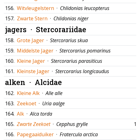
156.
Witvleugelstern
·
Chlidonias leucopterus
157.
Zwarte Stern
·
Chlidonias niger
jagers ·
Stercorariidae
158.
Grote Jager
·
Stercorarius skua
159.
Middelste Jager
·
Stercorarius pomarinus
160.
Kleine Jager
·
Stercorarius parasiticus
161.
Kleinste Jager
·
Stercorarius longicaudus
alken ·
Alcidae
162.
Kleine Alk
·
Alle alle
163.
Zeekoet
·
Uria aalge
164.
Alk
·
Alca torda
165.
Zwarte Zeekoet
·
Cepphus grylle
15
166.
Papegaaiduiker
·
Fratercula arctica