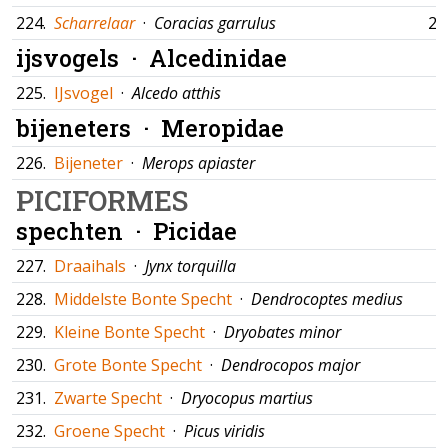
224.
Scharrelaar
·
Coracias garrulus
25
ijsvogels ·
Alcedinidae
225.
IJsvogel
·
Alcedo atthis
bijeneters ·
Meropidae
226.
Bijeneter
·
Merops apiaster
PICIFORMES
spechten ·
Picidae
227.
Draaihals
·
Jynx torquilla
228.
Middelste Bonte Specht
·
Dendrocoptes medius
229.
Kleine Bonte Specht
·
Dryobates minor
230.
Grote Bonte Specht
·
Dendrocopos major
231.
Zwarte Specht
·
Dryocopus martius
232.
Groene Specht
·
Picus viridis