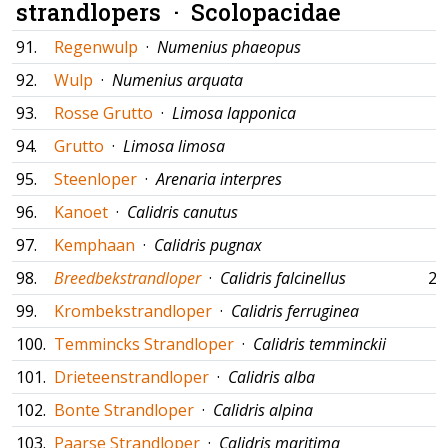
strandlopers ·
Scolopacidae
91.
Regenwulp
·
Numenius phaeopus
92.
Wulp
·
Numenius arquata
93.
Rosse Grutto
·
Limosa lapponica
94.
Grutto
·
Limosa limosa
95.
Steenloper
·
Arenaria interpres
96.
Kanoet
·
Calidris canutus
97.
Kemphaan
·
Calidris pugnax
98.
Breedbekstrandloper
·
Calidris falcinellus
22
99.
Krombekstrandloper
·
Calidris ferruginea
100.
Temmincks Strandloper
·
Calidris temminckii
101.
Drieteenstrandloper
·
Calidris alba
102.
Bonte Strandloper
·
Calidris alpina
103.
Paarse Strandloper
·
Calidris maritima