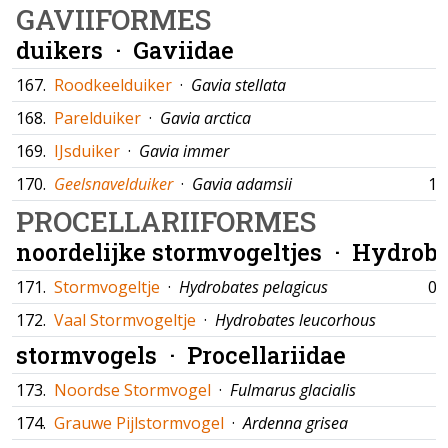
GAVIIFORMES
duikers ·
Gaviidae
167.
Roodkeelduiker
·
Gavia stellata
168.
Parelduiker
·
Gavia arctica
169.
IJsduiker
·
Gavia immer
170.
Geelsnavelduiker
·
Gavia adamsii
17
PROCELLARIIFORMES
noordelijke stormvogeltjes ·
Hydroba
171.
Stormvogeltje
·
Hydrobates pelagicus
03
172.
Vaal Stormvogeltje
·
Hydrobates leucorhous
stormvogels ·
Procellariidae
173.
Noordse Stormvogel
·
Fulmarus glacialis
174.
Grauwe Pijlstormvogel
·
Ardenna grisea