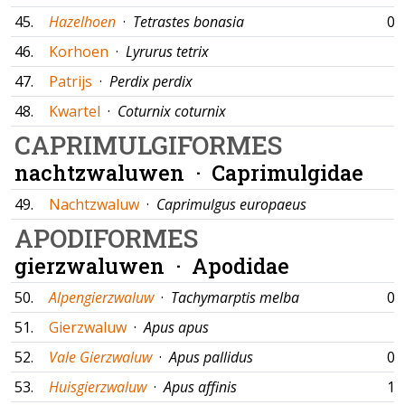
45.
Hazelhoen
·
Tetrastes bonasia
01
46.
Korhoen
·
Lyrurus tetrix
47.
Patrijs
·
Perdix perdix
48.
Kwartel
·
Coturnix coturnix
CAPRIMULGIFORMES
nachtzwaluwen ·
Caprimulgidae
49.
Nachtzwaluw
·
Caprimulgus europaeus
APODIFORMES
gierzwaluwen ·
Apodidae
50.
Alpengierzwaluw
·
Tachymarptis melba
09
51.
Gierzwaluw
·
Apus apus
52.
Vale Gierzwaluw
·
Apus pallidus
01
53.
Huisgierzwaluw
·
Apus affinis
15