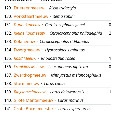
129.
Drieteenmeeuw
·
Rissa tridactyla
130.
Vorkstaartmeeuw
·
Xema sabini
131.
Dunbekmeeuw
·
Chroicocephalus genei
09
132.
Kleine Kokmeeuw
·
Chroicocephalus philadelphia
26
133.
Kokmeeuw
·
Chroicocephalus ridibundus
134.
Dwergmeeuw
·
Hydrocoloeus minutus
135.
Ross' Meeuw
·
Rhodostethia rosea
11
136.
Franklins Meeuw
·
Leucophaeus pipixcan
05
137.
Zwartkopmeeuw
·
Ichthyaetus melanocephalus
138.
Stormmeeuw
·
Larus canus
139.
Ringsnavelmeeuw
·
Larus delawarensis
16
140.
Grote Mantelmeeuw
·
Larus marinus
141.
Grote Burgemeester
·
Larus hyperboreus