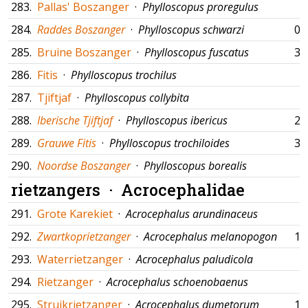
283.
Pallas' Boszanger
·
Phylloscopus proregulus
284.
Raddes Boszanger
·
Phylloscopus schwarzi
08
285.
Bruine Boszanger
·
Phylloscopus fuscatus
30
286.
Fitis
·
Phylloscopus trochilus
287.
Tjiftjaf
·
Phylloscopus collybita
288.
Iberische Tjiftjaf
·
Phylloscopus ibericus
21
289.
Grauwe Fitis
·
Phylloscopus trochiloides
30
290.
Noordse Boszanger
·
Phylloscopus borealis
rietzangers ·
Acrocephalidae
291.
Grote Karekiet
·
Acrocephalus arundinaceus
292.
Zwartkoprietzanger
·
Acrocephalus melanopogon
17
293.
Waterrietzanger
·
Acrocephalus paludicola
294.
Rietzanger
·
Acrocephalus schoenobaenus
295.
Struikrietzanger
·
Acrocephalus dumetorum
17