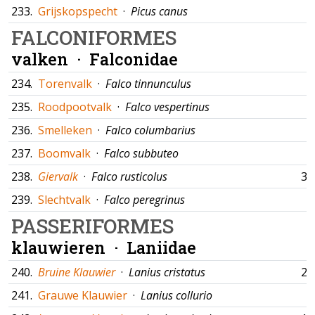
233.
Grijskopspecht
·
Picus canus
FALCONIFORMES
valken ·
Falconidae
234.
Torenvalk
·
Falco tinnunculus
235.
Roodpootvalk
·
Falco vespertinus
236.
Smelleken
·
Falco columbarius
237.
Boomvalk
·
Falco subbuteo
238.
Giervalk
·
Falco rusticolus
30
239.
Slechtvalk
·
Falco peregrinus
PASSERIFORMES
klauwieren ·
Laniidae
240.
Bruine Klauwier
·
Lanius cristatus
26
241.
Grauwe Klauwier
·
Lanius collurio