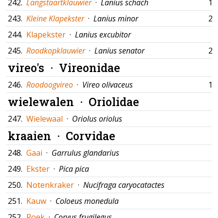
242.
Langstaartklauwier
·
Lanius schach
17
243.
Kleine Klapekster
·
Lanius minor
29
244.
Klapekster
·
Lanius excubitor
245.
Roodkopklauwier
·
Lanius senator
27
vireo's ·
Vireonidae
246.
Roodoogvireo
·
Vireo olivaceus
12
wielewalen ·
Oriolidae
247.
Wielewaal
·
Oriolus oriolus
kraaien ·
Corvidae
248.
Gaai
·
Garrulus glandarius
249.
Ekster
·
Pica pica
250.
Notenkraker
·
Nucifraga caryocatactes
251.
Kauw
·
Coloeus monedula
252.
Roek
·
Corvus frugilegus