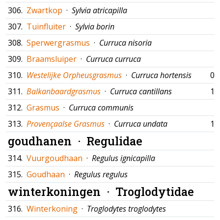
306.
Zwartkop
·
Sylvia atricapilla
307.
Tuinfluiter
·
Sylvia borin
308.
Sperwergrasmus
·
Curruca nisoria
309.
Braamsluiper
·
Curruca curruca
310.
Westelijke Orpheusgrasmus
·
Curruca hortensis
06
311.
Balkanbaardgrasmus
·
Curruca cantillans
15
312.
Grasmus
·
Curruca communis
313.
Provençaalse Grasmus
·
Curruca undata
15
goudhanen ·
Regulidae
314.
Vuurgoudhaan
·
Regulus ignicapilla
315.
Goudhaan
·
Regulus regulus
winterkoningen ·
Troglodytidae
316.
Winterkoning
·
Troglodytes troglodytes