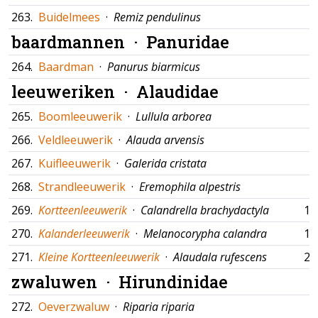
263.
Buidelmees
·
Remiz pendulinus
baardmannen ·
Panuridae
264.
Baardman
·
Panurus biarmicus
leeuweriken ·
Alaudidae
265.
Boomleeuwerik
·
Lullula arborea
266.
Veldleeuwerik
·
Alauda arvensis
267.
Kuifleeuwerik
·
Galerida cristata
268.
Strandleeuwerik
·
Eremophila alpestris
269.
Kortteenleeuwerik
·
Calandrella brachydactyla
15
270.
Kalanderleeuwerik
·
Melanocorypha calandra
14
271.
Kleine Kortteenleeuwerik
·
Alaudala rufescens
27
zwaluwen ·
Hirundinidae
272.
Oeverzwaluw
·
Riparia riparia