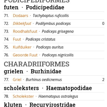
futen ·
Podicipedidae
71.
Dodaars
·
Tachybaptus ruficollis
72.
Dikbekfuut
·
Podilymbus podiceps
06
73.
Roodhalsfuut
·
Podiceps grisegena
74.
Fuut
·
Podiceps cristatus
75.
Kuifduiker
·
Podiceps auritus
76.
Geoorde Fuut
·
Podiceps nigricollis
CHARADRIIFORMES
grielen ·
Burhinidae
77.
Griel
·
Burhinus oedicnemus
22
scholeksters ·
Haematopodidae
78.
Scholekster
·
Haematopus ostralegus
kluten ·
Recurvirostridae