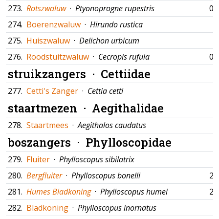
273.
Rotszwaluw
·
Ptyonoprogne rupestris
05
274.
Boerenzwaluw
·
Hirundo rustica
275.
Huiszwaluw
·
Delichon urbicum
276.
Roodstuitzwaluw
·
Cecropis rufula
05
struikzangers ·
Cettiidae
277.
Cetti's Zanger
·
Cettia cetti
staartmezen ·
Aegithalidae
278.
Staartmees
·
Aegithalos caudatus
boszangers ·
Phylloscopidae
279.
Fluiter
·
Phylloscopus sibilatrix
280.
Bergfluiter
·
Phylloscopus bonelli
21
281.
Humes Bladkoning
·
Phylloscopus humei
23
282.
Bladkoning
·
Phylloscopus inornatus