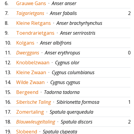
6.
Grauwe Gans
·
Anser anser
7.
Taigarietgans
·
Anser fabalis
27
8.
Kleine Rietgans
·
Anser brachyrhynchus
9.
Toendrarietgans
·
Anser serrirostris
10.
Kolgans
·
Anser albifrons
11.
Dwerggans
·
Anser erythropus
05
12.
Knobbelzwaan
·
Cygnus olor
13.
Kleine Zwaan
·
Cygnus columbianus
14.
Wilde Zwaan
·
Cygnus cygnus
15.
Bergeend
·
Tadorna tadorna
16.
Siberische Taling
·
Sibirionetta formosa
12
17.
Zomertaling
·
Spatula querquedula
18.
Blauwvleugeltaling
·
Spatula discors
24
19.
Slobeend
·
Spatula clypeata