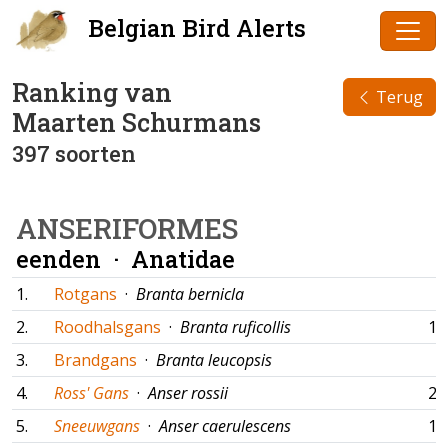
Belgian Bird Alerts
Ranking van
Terug
Maarten Schurmans
397 soorten
ANSERIFORMES
eenden ·
Anatidae
1.
Rotgans
·
Branta bernicla
2.
Roodhalsgans
·
Branta ruficollis
19
3.
Brandgans
·
Branta leucopsis
4.
Ross' Gans
·
Anser rossii
22
5.
Sneeuwgans
·
Anser caerulescens
15