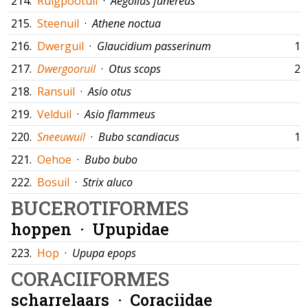
214.
Ruigpootuil
·
Aegolius funereus
215.
Steenuil
·
Athene noctua
216.
Dwerguil
·
Glaucidium passerinum
16
217.
Dwergooruil
·
Otus scops
29
218.
Ransuil
·
Asio otus
219.
Velduil
·
Asio flammeus
220.
Sneeuwuil
·
Bubo scandiacus
10
221.
Oehoe
·
Bubo bubo
222.
Bosuil
·
Strix aluco
BUCEROTIFORMES
hoppen ·
Upupidae
223.
Hop
·
Upupa epops
CORACIIFORMES
scharrelaars ·
Coraciidae