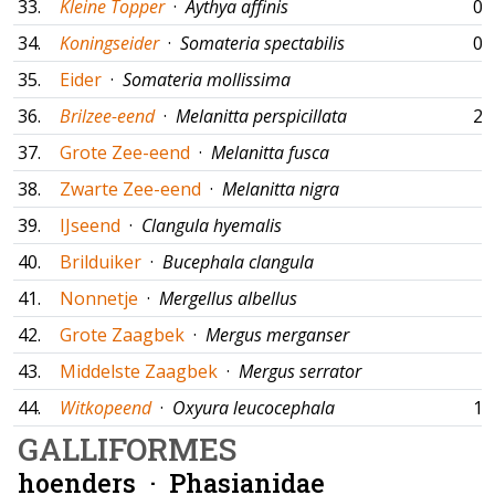
33.
Kleine Topper
·
Aythya affinis
02
34.
Koningseider
·
Somateria spectabilis
09
35.
Eider
·
Somateria mollissima
36.
Brilzee-eend
·
Melanitta perspicillata
27
37.
Grote Zee-eend
·
Melanitta fusca
38.
Zwarte Zee-eend
·
Melanitta nigra
39.
IJseend
·
Clangula hyemalis
40.
Brilduiker
·
Bucephala clangula
41.
Nonnetje
·
Mergellus albellus
42.
Grote Zaagbek
·
Mergus merganser
43.
Middelste Zaagbek
·
Mergus serrator
44.
Witkopeend
·
Oxyura leucocephala
17
GALLIFORMES
hoenders ·
Phasianidae