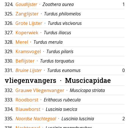
324.
Goudlijster
·
Zoothera aurea
10
325.
Zanglijster
·
Turdus philomelos
326.
Grote Lijster
·
Turdus viscivorus
327.
Koperwiek
·
Turdus iliacus
328.
Merel
·
Turdus merula
329.
Kramsvogel
·
Turdus pilaris
330.
Beflijster
·
Turdus torquatus
331.
Bruine Lijster
·
Turdus eunomus
05
vliegenvangers ·
Muscicapidae
332.
Grauwe Vliegenvanger
·
Muscicapa striata
333.
Roodborst
·
Erithacus rubecula
334.
Blauwborst
·
Luscinia svecica
335.
Noordse Nachtegaal
·
Luscinia luscinia
21