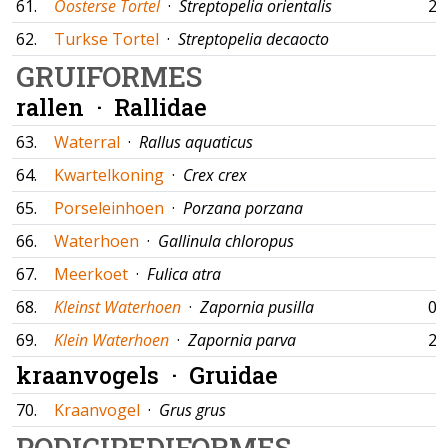
61.
Oosterse Tortel
·
Streptopelia orientalis
20
62.
Turkse Tortel
·
Streptopelia decaocto
GRUIFORMES
rallen ·
Rallidae
63.
Waterral
·
Rallus aquaticus
64.
Kwartelkoning
·
Crex crex
65.
Porseleinhoen
·
Porzana porzana
66.
Waterhoen
·
Gallinula chloropus
67.
Meerkoet
·
Fulica atra
68.
Kleinst Waterhoen
·
Zapornia pusilla
01
69.
Klein Waterhoen
·
Zapornia parva
27
kraanvogels ·
Gruidae
70.
Kraanvogel
·
Grus grus
PODICIPEDIFORMES