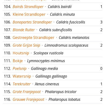
104.
Bairds Strandloper
·
Calidris bairdii
19
105.
Kleine Strandloper
·
Calidris minuta
106.
Bonapartes Strandloper
·
Calidris fuscicollis
30
107.
Blonde Ruiter
·
Calidris subruficollis
29
108.
Gestreepte Strandloper
·
Calidris melanotos
109.
Grote Grijze Snip
·
Limnodromus scolopaceus
25
110.
Houtsnip
·
Scolopax rusticola
111.
Bokje
·
Lymnocryptes minimus
112.
Poelsnip
·
Gallinago media
05
113.
Watersnip
·
Gallinago gallinago
114.
Terekruiter
·
Xenus cinereus
12
115.
Grote Franjepoot
·
Phalaropus tricolor
23
116.
Grauwe Franjepoot
·
Phalaropus lobatus
29