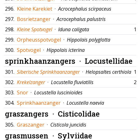
296.
Kleine Karekiet
·
Acrocephalus scirpaceus
297.
Bosrietzanger
·
Acrocephalus palustris
298.
Kleine Spotvogel
·
Iduna caligata
19
299.
Orpheusspotvogel
·
Hippolais polyglotta
300.
Spotvogel
·
Hippolais icterina
sprinkhaanzangers ·
Locustellidae
301.
Siberische Sprinkhaanzanger
·
Helopsaltes certhiola
12
302.
Krekelzanger
·
Locustella fluviatilis
25
303.
Snor
·
Locustella luscinioides
304.
Sprinkhaanzanger
·
Locustella naevia
graszangers ·
Cisticolidae
305.
Graszanger
·
Cisticola juncidis
grasmussen ·
Sylviidae