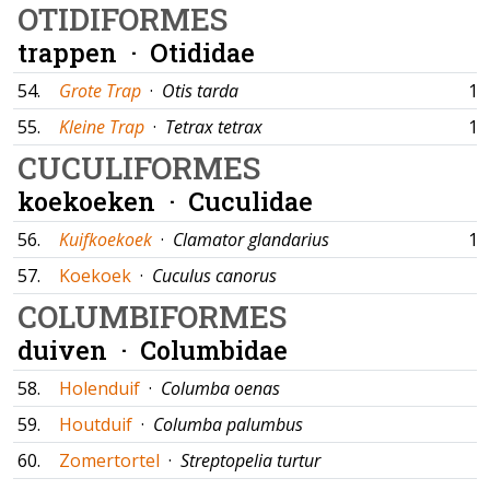
OTIDIFORMES
trappen ·
Otididae
54.
Grote Trap
·
Otis tarda
12
55.
Kleine Trap
·
Tetrax tetrax
10
CUCULIFORMES
koekoeken ·
Cuculidae
56.
Kuifkoekoek
·
Clamator glandarius
12
57.
Koekoek
·
Cuculus canorus
COLUMBIFORMES
duiven ·
Columbidae
58.
Holenduif
·
Columba oenas
59.
Houtduif
·
Columba palumbus
60.
Zomertortel
·
Streptopelia turtur