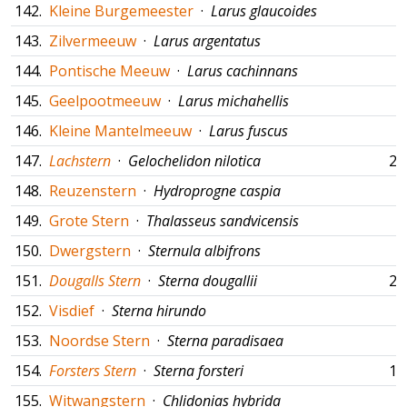
142.
Kleine Burgemeester
·
Larus glaucoides
143.
Zilvermeeuw
·
Larus argentatus
144.
Pontische Meeuw
·
Larus cachinnans
145.
Geelpootmeeuw
·
Larus michahellis
146.
Kleine Mantelmeeuw
·
Larus fuscus
147.
Lachstern
·
Gelochelidon nilotica
29
148.
Reuzenstern
·
Hydroprogne caspia
149.
Grote Stern
·
Thalasseus sandvicensis
150.
Dwergstern
·
Sternula albifrons
151.
Dougalls Stern
·
Sterna dougallii
24
152.
Visdief
·
Sterna hirundo
153.
Noordse Stern
·
Sterna paradisaea
154.
Forsters Stern
·
Sterna forsteri
18
155.
Witwangstern
·
Chlidonias hybrida