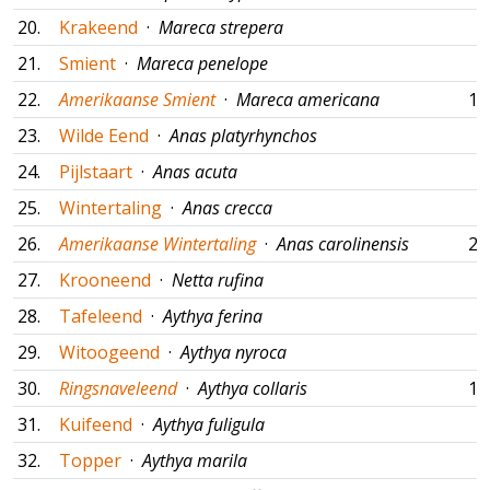
20.
Krakeend
·
Mareca strepera
21.
Smient
·
Mareca penelope
22.
Amerikaanse Smient
·
Mareca americana
16
23.
Wilde Eend
·
Anas platyrhynchos
24.
Pijlstaart
·
Anas acuta
25.
Wintertaling
·
Anas crecca
26.
Amerikaanse Wintertaling
·
Anas carolinensis
22
27.
Krooneend
·
Netta rufina
28.
Tafeleend
·
Aythya ferina
29.
Witoogeend
·
Aythya nyroca
30.
Ringsnaveleend
·
Aythya collaris
16
31.
Kuifeend
·
Aythya fuligula
32.
Topper
·
Aythya marila