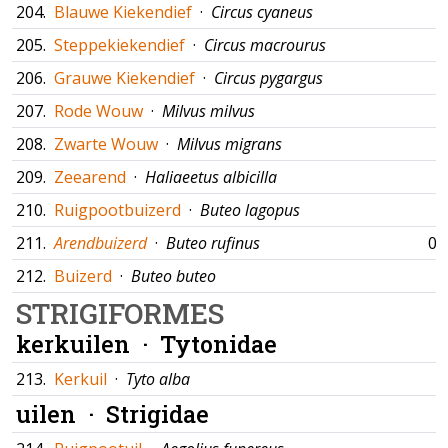
204.
Blauwe Kiekendief
·
Circus cyaneus
205.
Steppekiekendief
·
Circus macrourus
206.
Grauwe Kiekendief
·
Circus pygargus
207.
Rode Wouw
·
Milvus milvus
208.
Zwarte Wouw
·
Milvus migrans
209.
Zeearend
·
Haliaeetus albicilla
210.
Ruigpootbuizerd
·
Buteo lagopus
211.
Arendbuizerd
·
Buteo rufinus
07
212.
Buizerd
·
Buteo buteo
STRIGIFORMES
kerkuilen ·
Tytonidae
213.
Kerkuil
·
Tyto alba
uilen ·
Strigidae