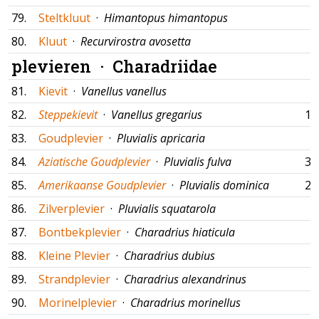
79.
Steltkluut
·
Himantopus himantopus
80.
Kluut
·
Recurvirostra avosetta
plevieren ·
Charadriidae
81.
Kievit
·
Vanellus vanellus
82.
Steppekievit
·
Vanellus gregarius
17
83.
Goudplevier
·
Pluvialis apricaria
84.
Aziatische Goudplevier
·
Pluvialis fulva
31
85.
Amerikaanse Goudplevier
·
Pluvialis dominica
26
86.
Zilverplevier
·
Pluvialis squatarola
87.
Bontbekplevier
·
Charadrius hiaticula
88.
Kleine Plevier
·
Charadrius dubius
89.
Strandplevier
·
Charadrius alexandrinus
90.
Morinelplevier
·
Charadrius morinellus