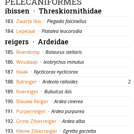
PELECANIFORMES
ibissen ·
Threskiornithidae
183.
Zwarte Ibis
·
Plegadis falcinellus
184.
Lepelaar
·
Platalea leucorodia
reigers ·
Ardeidae
185.
Roerdomp
·
Botaurus stellaris
186.
Woudaap
·
Ixobrychus minutus
187.
Kwak
·
Nycticorax nycticorax
188.
Ralreiger
·
Ardeola ralloides
25
189.
Koereiger
·
Bubulcus ibis
190.
Blauwe Reiger
·
Ardea cinerea
191.
Purperreiger
·
Ardea purpurea
192.
Grote Zilverreiger
·
Ardea alba
193.
Kleine Zilverreiger
·
Egretta garzetta