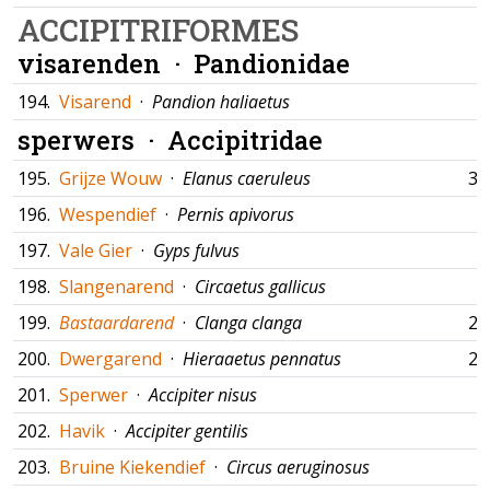
ACCIPITRIFORMES
visarenden ·
Pandionidae
194.
Visarend
·
Pandion haliaetus
sperwers ·
Accipitridae
195.
Grijze Wouw
·
Elanus caeruleus
30
196.
Wespendief
·
Pernis apivorus
197.
Vale Gier
·
Gyps fulvus
198.
Slangenarend
·
Circaetus gallicus
199.
Bastaardarend
·
Clanga clanga
26
200.
Dwergarend
·
Hieraaetus pennatus
26
201.
Sperwer
·
Accipiter nisus
202.
Havik
·
Accipiter gentilis
203.
Bruine Kiekendief
·
Circus aeruginosus