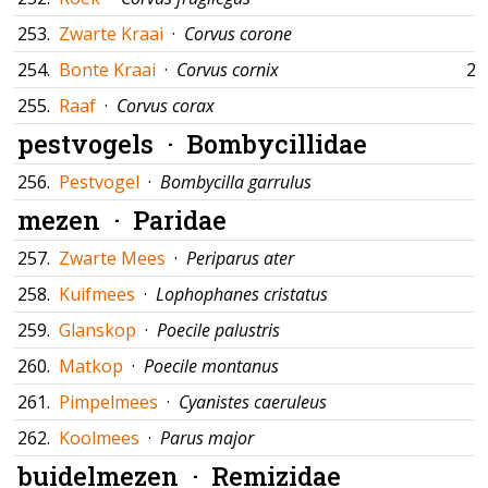
253.
Zwarte Kraai
·
Corvus corone
254.
Bonte Kraai
·
Corvus cornix
26
255.
Raaf
·
Corvus corax
pestvogels ·
Bombycillidae
256.
Pestvogel
·
Bombycilla garrulus
mezen ·
Paridae
257.
Zwarte Mees
·
Periparus ater
258.
Kuifmees
·
Lophophanes cristatus
259.
Glanskop
·
Poecile palustris
260.
Matkop
·
Poecile montanus
261.
Pimpelmees
·
Cyanistes caeruleus
262.
Koolmees
·
Parus major
buidelmezen ·
Remizidae