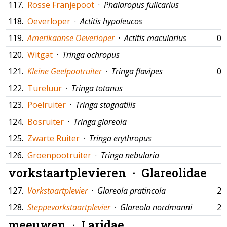
117.
Rosse Franjepoot
·
Phalaropus fulicarius
118.
Oeverloper
·
Actitis hypoleucos
119.
Amerikaanse Oeverloper
·
Actitis macularius
04
120.
Witgat
·
Tringa ochropus
121.
Kleine Geelpootruiter
·
Tringa flavipes
08
122.
Tureluur
·
Tringa totanus
123.
Poelruiter
·
Tringa stagnatilis
124.
Bosruiter
·
Tringa glareola
125.
Zwarte Ruiter
·
Tringa erythropus
126.
Groenpootruiter
·
Tringa nebularia
vorkstaartplevieren ·
Glareolidae
127.
Vorkstaartplevier
·
Glareola pratincola
22
128.
Steppevorkstaartplevier
·
Glareola nordmanni
26
meeuwen ·
Laridae