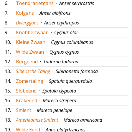
6.
Toendrarietgans
·
Anser serrirostris
7.
Kolgans
·
Anser albifrons
8.
Dwerggans
·
Anser erythropus
9.
Knobbelzwaan
·
Cygnus olor
10.
Kleine Zwaan
·
Cygnus columbianus
11.
Wilde Zwaan
·
Cygnus cygnus
12.
Bergeend
·
Tadorna tadorna
13.
Siberische Taling
·
Sibirionetta formosa
14.
Zomertaling
·
Spatula querquedula
15.
Slobeend
·
Spatula clypeata
16.
Krakeend
·
Mareca strepera
17.
Smient
·
Mareca penelope
18.
Amerikaanse Smient
·
Mareca americana
19.
Wilde Eend
·
Anas platyrhynchos