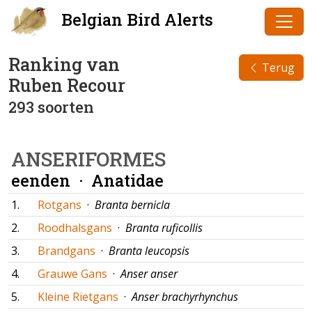
Belgian Bird Alerts
Ranking van
Terug
Ruben Recour
293 soorten
ANSERIFORMES
eenden ·
Anatidae
1.
Rotgans
·
Branta bernicla
2.
Roodhalsgans
·
Branta ruficollis
3.
Brandgans
·
Branta leucopsis
4.
Grauwe Gans
·
Anser anser
5.
Kleine Rietgans
·
Anser brachyrhynchus