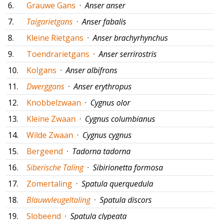
6.
Grauwe Gans
·
Anser anser
7.
Taigarietgans
·
Anser fabalis
8.
Kleine Rietgans
·
Anser brachyrhynchus
9.
Toendrarietgans
·
Anser serrirostris
10.
Kolgans
·
Anser albifrons
11.
Dwerggans
·
Anser erythropus
12.
Knobbelzwaan
·
Cygnus olor
13.
Kleine Zwaan
·
Cygnus columbianus
14.
Wilde Zwaan
·
Cygnus cygnus
15.
Bergeend
·
Tadorna tadorna
16.
Siberische Taling
·
Sibirionetta formosa
17.
Zomertaling
·
Spatula querquedula
18.
Blauwvleugeltaling
·
Spatula discors
19.
Slobeend
·
Spatula clypeata