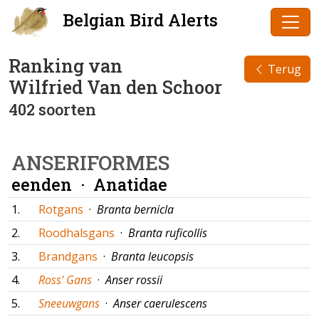
Belgian Bird Alerts
Ranking van
Terug
Wilfried Van den Schoor
402 soorten
ANSERIFORMES
eenden ·
Anatidae
1.
Rotgans
·
Branta bernicla
2.
Roodhalsgans
·
Branta ruficollis
3.
Brandgans
·
Branta leucopsis
4.
Ross' Gans
·
Anser rossii
5.
Sneeuwgans
·
Anser caerulescens