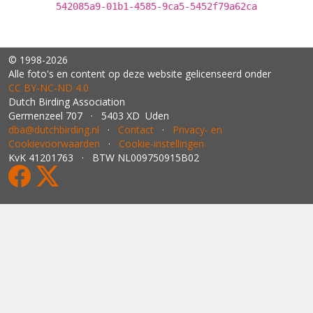
542085a9-01b1-4585-9ca5-5452f79a62ca
© 1998-2026
Alle foto's en content op deze website gelicenseerd onder
CC BY‑NC‑ND 4.0
Dutch Birding Association
Germenzeel 707 · 5403 XD Uden
dba@dutchbirding.nl
·
Contact
·
Privacy- en
Cookievoorwaarden
·
Cookie-instellingen
KvK 41201763 · BTW NL009750915B02