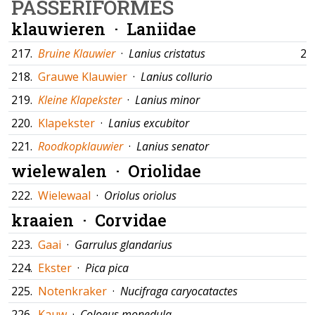
PASSERIFORMES
klauwieren ·
Laniidae
217.
Bruine Klauwier
·
Lanius cristatus
26
218.
Grauwe Klauwier
·
Lanius collurio
219.
Kleine Klapekster
·
Lanius minor
220.
Klapekster
·
Lanius excubitor
221.
Roodkopklauwier
·
Lanius senator
wielewalen ·
Oriolidae
222.
Wielewaal
·
Oriolus oriolus
kraaien ·
Corvidae
223.
Gaai
·
Garrulus glandarius
224.
Ekster
·
Pica pica
225.
Notenkraker
·
Nucifraga caryocatactes
226.
Kauw
·
Coloeus monedula