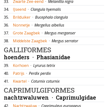
33.
Zwarte Zee-eend
·
Melanitta nigra
34.
IJseend
·
Clangula hyemalis
35.
Brilduiker
·
Bucephala clangula
36.
Nonnetje
·
Mergellus albellus
37.
Grote Zaagbek
·
Mergus merganser
38.
Middelste Zaagbek
·
Mergus serrator
GALLIFORMES
hoenders ·
Phasianidae
39.
Korhoen
·
Lyrurus tetrix
40.
Patrijs
·
Perdix perdix
41.
Kwartel
·
Coturnix coturnix
CAPRIMULGIFORMES
nachtzwaluwen ·
Caprimulgidae
42.
Nachtzwaluw
·
Caprimulgus europaeus