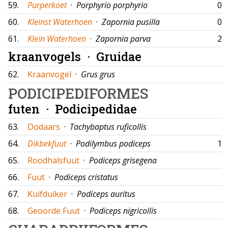
59.
Purperkoet
·
Porphyrio porphyrio
01
60.
Kleinst Waterhoen
·
Zapornia pusilla
01
61.
Klein Waterhoen
·
Zapornia parva
28
kraanvogels ·
Gruidae
62.
Kraanvogel
·
Grus grus
PODICIPEDIFORMES
futen ·
Podicipedidae
63.
Dodaars
·
Tachybaptus ruficollis
64.
Dikbekfuut
·
Podilymbus podiceps
11
65.
Roodhalsfuut
·
Podiceps grisegena
66.
Fuut
·
Podiceps cristatus
67.
Kuifduiker
·
Podiceps auritus
68.
Geoorde Fuut
·
Podiceps nigricollis