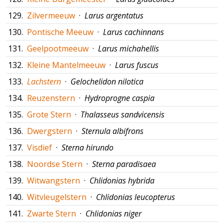
129.
Zilvermeeuw
·
Larus argentatus
130.
Pontische Meeuw
·
Larus cachinnans
131.
Geelpootmeeuw
·
Larus michahellis
132.
Kleine Mantelmeeuw
·
Larus fuscus
133.
Lachstern
·
Gelochelidon nilotica
134.
Reuzenstern
·
Hydroprogne caspia
135.
Grote Stern
·
Thalasseus sandvicensis
136.
Dwergstern
·
Sternula albifrons
137.
Visdief
·
Sterna hirundo
138.
Noordse Stern
·
Sterna paradisaea
139.
Witwangstern
·
Chlidonias hybrida
140.
Witvleugelstern
·
Chlidonias leucopterus
141.
Zwarte Stern
·
Chlidonias niger