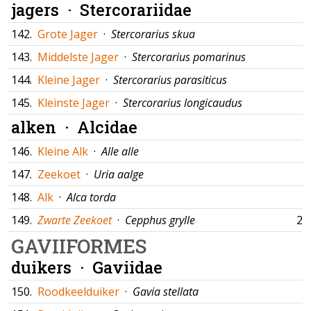
jagers ·
Stercorariidae
142.
Grote Jager
·
Stercorarius skua
143.
Middelste Jager
·
Stercorarius pomarinus
144.
Kleine Jager
·
Stercorarius parasiticus
145.
Kleinste Jager
·
Stercorarius longicaudus
alken ·
Alcidae
146.
Kleine Alk
·
Alle alle
147.
Zeekoet
·
Uria aalge
148.
Alk
·
Alca torda
149.
Zwarte Zeekoet
·
Cepphus grylle
23
GAVIIFORMES
duikers ·
Gaviidae
150.
Roodkeelduiker
·
Gavia stellata