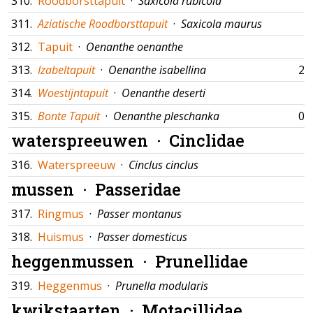
310.
Roodborsttapuit
·
Saxicola rubicola
311.
Aziatische Roodborsttapuit
·
Saxicola maurus
312.
Tapuit
·
Oenanthe oenanthe
313.
Izabeltapuit
·
Oenanthe isabellina
22
314.
Woestijntapuit
·
Oenanthe deserti
315.
Bonte Tapuit
·
Oenanthe pleschanka
05
waterspreeuwen ·
Cinclidae
316.
Waterspreeuw
·
Cinclus cinclus
mussen ·
Passeridae
317.
Ringmus
·
Passer montanus
318.
Huismus
·
Passer domesticus
heggenmussen ·
Prunellidae
319.
Heggenmus
·
Prunella modularis
kwikstaarten ·
Motacillidae