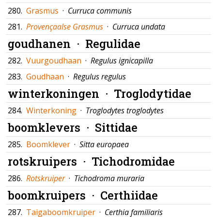
280.
Grasmus
·
Curruca communis
281.
Provençaalse Grasmus
·
Curruca undata
goudhanen ·
Regulidae
282.
Vuurgoudhaan
·
Regulus ignicapilla
283.
Goudhaan
·
Regulus regulus
winterkoningen ·
Troglodytidae
284.
Winterkoning
·
Troglodytes troglodytes
boomklevers ·
Sittidae
285.
Boomklever
·
Sitta europaea
rotskruipers ·
Tichodromidae
286.
Rotskruiper
·
Tichodroma muraria
boomkruipers ·
Certhiidae
287.
Taigaboomkruiper
·
Certhia familiaris