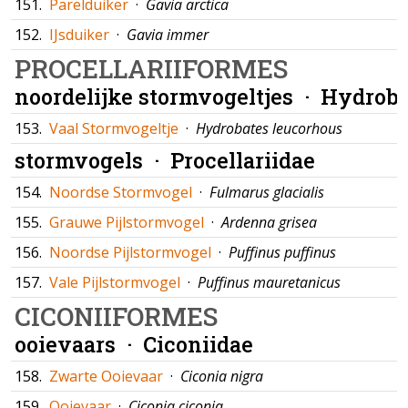
151.
Parelduiker
·
Gavia arctica
152.
IJsduiker
·
Gavia immer
PROCELLARIIFORMES
noordelijke stormvogeltjes ·
Hydroba
153.
Vaal Stormvogeltje
·
Hydrobates leucorhous
stormvogels ·
Procellariidae
154.
Noordse Stormvogel
·
Fulmarus glacialis
155.
Grauwe Pijlstormvogel
·
Ardenna grisea
156.
Noordse Pijlstormvogel
·
Puffinus puffinus
157.
Vale Pijlstormvogel
·
Puffinus mauretanicus
CICONIIFORMES
ooievaars ·
Ciconiidae
158.
Zwarte Ooievaar
·
Ciconia nigra
159.
Ooievaar
·
Ciconia ciconia