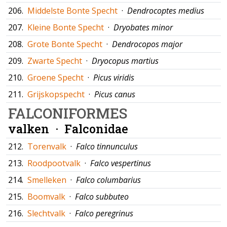
206.
Middelste Bonte Specht
·
Dendrocoptes medius
207.
Kleine Bonte Specht
·
Dryobates minor
208.
Grote Bonte Specht
·
Dendrocopos major
209.
Zwarte Specht
·
Dryocopus martius
210.
Groene Specht
·
Picus viridis
211.
Grijskopspecht
·
Picus canus
FALCONIFORMES
valken ·
Falconidae
212.
Torenvalk
·
Falco tinnunculus
213.
Roodpootvalk
·
Falco vespertinus
214.
Smelleken
·
Falco columbarius
215.
Boomvalk
·
Falco subbuteo
216.
Slechtvalk
·
Falco peregrinus