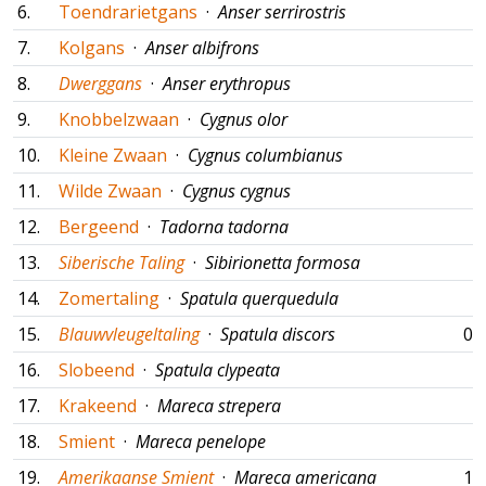
6.
Toendrarietgans
·
Anser serrirostris
7.
Kolgans
·
Anser albifrons
8.
Dwerggans
·
Anser erythropus
9.
Knobbelzwaan
·
Cygnus olor
10.
Kleine Zwaan
·
Cygnus columbianus
11.
Wilde Zwaan
·
Cygnus cygnus
12.
Bergeend
·
Tadorna tadorna
13.
Siberische Taling
·
Sibirionetta formosa
14.
Zomertaling
·
Spatula querquedula
15.
Blauwvleugeltaling
·
Spatula discors
09
16.
Slobeend
·
Spatula clypeata
17.
Krakeend
·
Mareca strepera
18.
Smient
·
Mareca penelope
19.
Amerikaanse Smient
·
Mareca americana
17