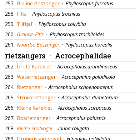
257.
Bruine Boszanger
·
Phylloscopus fuscatus
258.
Fitis
·
Phylloscopus trochilus
259.
Tjiftjaf
·
Phylloscopus collybita
260.
Grauwe Fitis
·
Phylloscopus trochiloides
261.
Noordse Boszanger
·
Phylloscopus borealis
rietzangers ·
Acrocephalidae
262.
Grote Karekiet
·
Acrocephalus arundinaceus
263.
Waterrietzanger
·
Acrocephalus paludicola
264.
Rietzanger
·
Acrocephalus schoenobaenus
265.
Struikrietzanger
·
Acrocephalus dumetorum
266.
Kleine Karekiet
·
Acrocephalus scirpaceus
267.
Bosrietzanger
·
Acrocephalus palustris
268.
Kleine Spotvogel
·
Iduna caligata
269.
Orpheusspotvogel
·
Hippolais polyglotta