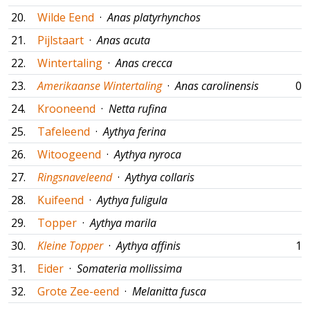
20.
Wilde Eend
·
Anas platyrhynchos
21.
Pijlstaart
·
Anas acuta
22.
Wintertaling
·
Anas crecca
23.
Amerikaanse Wintertaling
·
Anas carolinensis
05
24.
Krooneend
·
Netta rufina
25.
Tafeleend
·
Aythya ferina
26.
Witoogeend
·
Aythya nyroca
27.
Ringsnaveleend
·
Aythya collaris
28.
Kuifeend
·
Aythya fuligula
29.
Topper
·
Aythya marila
30.
Kleine Topper
·
Aythya affinis
17
31.
Eider
·
Somateria mollissima
32.
Grote Zee-eend
·
Melanitta fusca