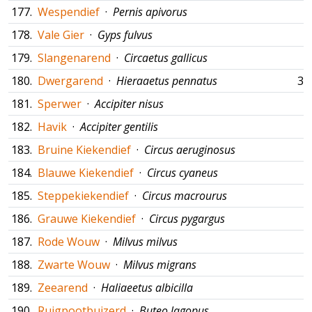
177.
Wespendief
·
Pernis apivorus
178.
Vale Gier
·
Gyps fulvus
179.
Slangenarend
·
Circaetus gallicus
180.
Dwergarend
·
Hieraaetus pennatus
30
181.
Sperwer
·
Accipiter nisus
182.
Havik
·
Accipiter gentilis
183.
Bruine Kiekendief
·
Circus aeruginosus
184.
Blauwe Kiekendief
·
Circus cyaneus
185.
Steppekiekendief
·
Circus macrourus
186.
Grauwe Kiekendief
·
Circus pygargus
187.
Rode Wouw
·
Milvus milvus
188.
Zwarte Wouw
·
Milvus migrans
189.
Zeearend
·
Haliaeetus albicilla
190.
Ruigpootbuizerd
·
Buteo lagopus