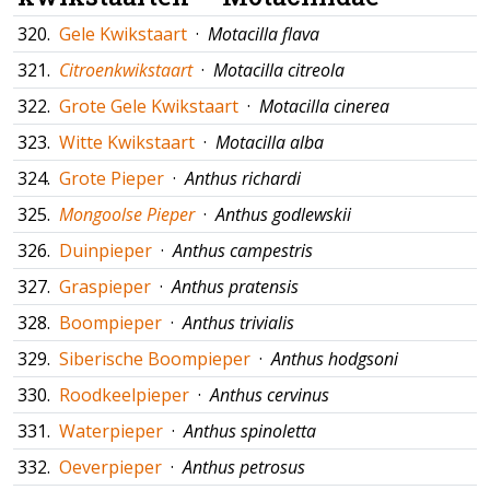
320.
Gele Kwikstaart
·
Motacilla flava
321.
Citroenkwikstaart
·
Motacilla citreola
322.
Grote Gele Kwikstaart
·
Motacilla cinerea
323.
Witte Kwikstaart
·
Motacilla alba
324.
Grote Pieper
·
Anthus richardi
325.
Mongoolse Pieper
·
Anthus godlewskii
326.
Duinpieper
·
Anthus campestris
327.
Graspieper
·
Anthus pratensis
328.
Boompieper
·
Anthus trivialis
329.
Siberische Boompieper
·
Anthus hodgsoni
330.
Roodkeelpieper
·
Anthus cervinus
331.
Waterpieper
·
Anthus spinoletta
332.
Oeverpieper
·
Anthus petrosus