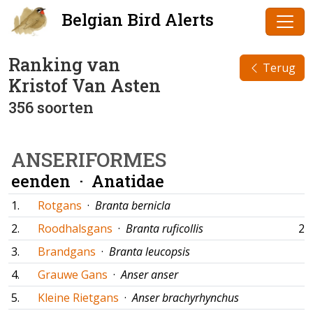
Belgian Bird Alerts
Ranking van
Terug
Kristof Van Asten
356 soorten
ANSERIFORMES
eenden ·
Anatidae
1.
Rotgans
·
Branta bernicla
2.
Roodhalsgans
·
Branta ruficollis
27
3.
Brandgans
·
Branta leucopsis
4.
Grauwe Gans
·
Anser anser
5.
Kleine Rietgans
·
Anser brachyrhynchus