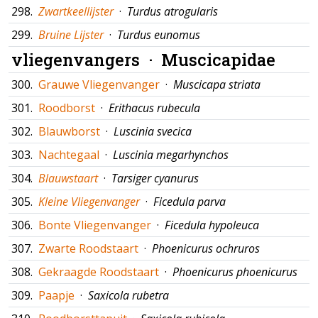
298.
Zwartkeellijster
·
Turdus atrogularis
299.
Bruine Lijster
·
Turdus eunomus
vliegenvangers ·
Muscicapidae
300.
Grauwe Vliegenvanger
·
Muscicapa striata
301.
Roodborst
·
Erithacus rubecula
302.
Blauwborst
·
Luscinia svecica
303.
Nachtegaal
·
Luscinia megarhynchos
304.
Blauwstaart
·
Tarsiger cyanurus
305.
Kleine Vliegenvanger
·
Ficedula parva
306.
Bonte Vliegenvanger
·
Ficedula hypoleuca
307.
Zwarte Roodstaart
·
Phoenicurus ochruros
308.
Gekraagde Roodstaart
·
Phoenicurus phoenicurus
309.
Paapje
·
Saxicola rubetra