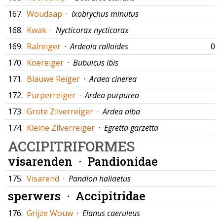
167.
Woudaap
·
Ixobrychus minutus
168.
Kwak
·
Nycticorax nycticorax
169.
Ralreiger
·
Ardeola ralloides
09
170.
Koereiger
·
Bubulcus ibis
171.
Blauwe Reiger
·
Ardea cinerea
172.
Purperreiger
·
Ardea purpurea
173.
Grote Zilverreiger
·
Ardea alba
174.
Kleine Zilverreiger
·
Egretta garzetta
ACCIPITRIFORMES
visarenden ·
Pandionidae
175.
Visarend
·
Pandion haliaetus
sperwers ·
Accipitridae
176.
Grijze Wouw
·
Elanus caeruleus