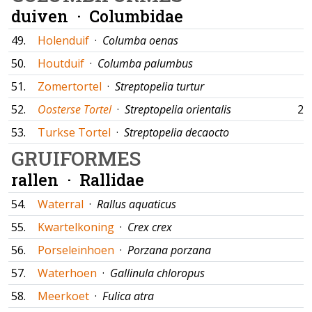
duiven ·
Columbidae
49.
Holenduif
·
Columba oenas
50.
Houtduif
·
Columba palumbus
51.
Zomertortel
·
Streptopelia turtur
52.
Oosterse Tortel
·
Streptopelia orientalis
20
53.
Turkse Tortel
·
Streptopelia decaocto
GRUIFORMES
rallen ·
Rallidae
54.
Waterral
·
Rallus aquaticus
55.
Kwartelkoning
·
Crex crex
56.
Porseleinhoen
·
Porzana porzana
57.
Waterhoen
·
Gallinula chloropus
58.
Meerkoet
·
Fulica atra