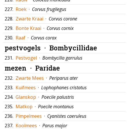
227.
Roek
·
Corvus frugilegus
228.
Zwarte Kraai
·
Corvus corone
229.
Bonte Kraai
·
Corvus cornix
230.
Raaf
·
Corvus corax
pestvogels ·
Bombycillidae
231.
Pestvogel
·
Bombycilla garrulus
mezen ·
Paridae
232.
Zwarte Mees
·
Periparus ater
233.
Kuifmees
·
Lophophanes cristatus
234.
Glanskop
·
Poecile palustris
235.
Matkop
·
Poecile montanus
236.
Pimpelmees
·
Cyanistes caeruleus
237.
Koolmees
·
Parus major