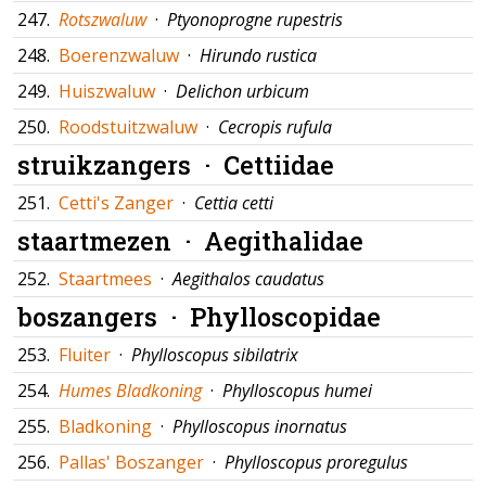
247.
Rotszwaluw
·
Ptyonoprogne rupestris
248.
Boerenzwaluw
·
Hirundo rustica
249.
Huiszwaluw
·
Delichon urbicum
250.
Roodstuitzwaluw
·
Cecropis rufula
struikzangers ·
Cettiidae
251.
Cetti's Zanger
·
Cettia cetti
staartmezen ·
Aegithalidae
252.
Staartmees
·
Aegithalos caudatus
boszangers ·
Phylloscopidae
253.
Fluiter
·
Phylloscopus sibilatrix
254.
Humes Bladkoning
·
Phylloscopus humei
255.
Bladkoning
·
Phylloscopus inornatus
256.
Pallas' Boszanger
·
Phylloscopus proregulus