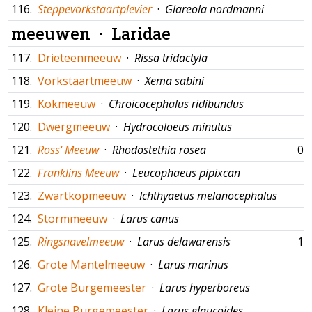
116.
Steppevorkstaartplevier
·
Glareola nordmanni
meeuwen ·
Laridae
117.
Drieteenmeeuw
·
Rissa tridactyla
118.
Vorkstaartmeeuw
·
Xema sabini
119.
Kokmeeuw
·
Chroicocephalus ridibundus
120.
Dwergmeeuw
·
Hydrocoloeus minutus
121.
Ross' Meeuw
·
Rhodostethia rosea
09
122.
Franklins Meeuw
·
Leucophaeus pipixcan
123.
Zwartkopmeeuw
·
Ichthyaetus melanocephalus
124.
Stormmeeuw
·
Larus canus
125.
Ringsnavelmeeuw
·
Larus delawarensis
10
126.
Grote Mantelmeeuw
·
Larus marinus
127.
Grote Burgemeester
·
Larus hyperboreus
128.
Kleine Burgemeester
·
Larus glaucoides