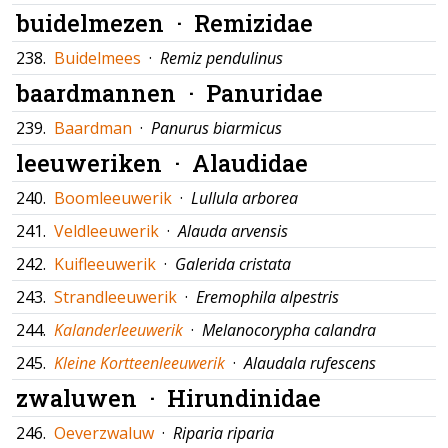
buidelmezen ·
Remizidae
238.
Buidelmees
·
Remiz pendulinus
baardmannen ·
Panuridae
239.
Baardman
·
Panurus biarmicus
leeuweriken ·
Alaudidae
240.
Boomleeuwerik
·
Lullula arborea
241.
Veldleeuwerik
·
Alauda arvensis
242.
Kuifleeuwerik
·
Galerida cristata
243.
Strandleeuwerik
·
Eremophila alpestris
244.
Kalanderleeuwerik
·
Melanocorypha calandra
245.
Kleine Kortteenleeuwerik
·
Alaudala rufescens
zwaluwen ·
Hirundinidae
246.
Oeverzwaluw
·
Riparia riparia