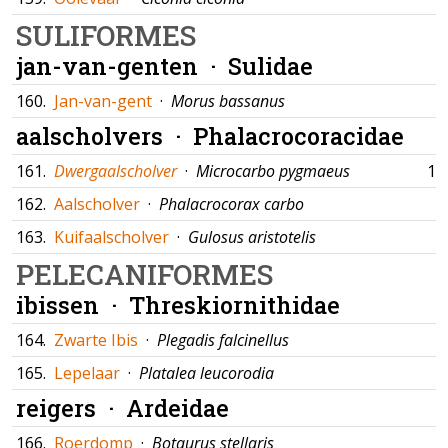
SULIFORMES
jan-van-genten ·
Sulidae
160.
Jan-van-gent
·
Morus bassanus
aalscholvers ·
Phalacrocoracidae
161.
Dwergaalscholver
·
Microcarbo pygmaeus
12
162.
Aalscholver
·
Phalacrocorax carbo
163.
Kuifaalscholver
·
Gulosus aristotelis
PELECANIFORMES
ibissen ·
Threskiornithidae
164.
Zwarte Ibis
·
Plegadis falcinellus
165.
Lepelaar
·
Platalea leucorodia
reigers ·
Ardeidae
166.
Roerdomp
·
Botaurus stellaris