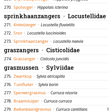
270.
Spotvogel
·
Hippolais icterina
sprinkhaanzangers ·
Locustellidae
271.
Krekelzanger
·
Locustella fluviatilis
272.
Snor
·
Locustella luscinioides
273.
Sprinkhaanzanger
·
Locustella naevia
graszangers ·
Cisticolidae
274.
Graszanger
·
Cisticola juncidis
grasmussen ·
Sylviidae
275.
Zwartkop
·
Sylvia atricapilla
276.
Tuinfluiter
·
Sylvia borin
277.
Sperwergrasmus
·
Curruca nisoria
278.
Braamsluiper
·
Curruca curruca
279.
Balkanbaardgrasmus
·
Curruca cantillans
10