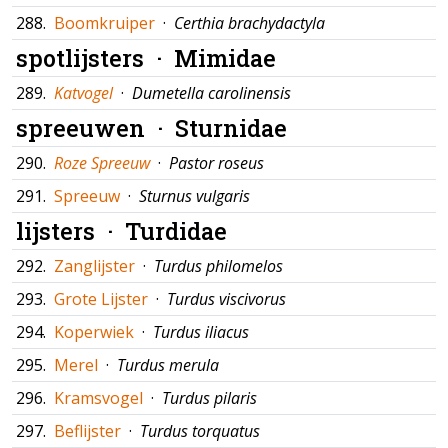
288.
Boomkruiper
·
Certhia brachydactyla
spotlijsters ·
Mimidae
289.
Katvogel
·
Dumetella carolinensis
spreeuwen ·
Sturnidae
290.
Roze Spreeuw
·
Pastor roseus
291.
Spreeuw
·
Sturnus vulgaris
lijsters ·
Turdidae
292.
Zanglijster
·
Turdus philomelos
293.
Grote Lijster
·
Turdus viscivorus
294.
Koperwiek
·
Turdus iliacus
295.
Merel
·
Turdus merula
296.
Kramsvogel
·
Turdus pilaris
297.
Beflijster
·
Turdus torquatus