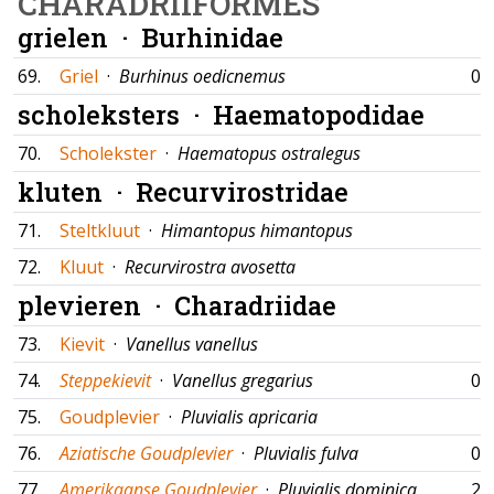
CHARADRIIFORMES
grielen ·
Burhinidae
69.
Griel
·
Burhinus oedicnemus
06
scholeksters ·
Haematopodidae
70.
Scholekster
·
Haematopus ostralegus
kluten ·
Recurvirostridae
71.
Steltkluut
·
Himantopus himantopus
72.
Kluut
·
Recurvirostra avosetta
plevieren ·
Charadriidae
73.
Kievit
·
Vanellus vanellus
74.
Steppekievit
·
Vanellus gregarius
05
75.
Goudplevier
·
Pluvialis apricaria
76.
Aziatische Goudplevier
·
Pluvialis fulva
03
77.
Amerikaanse Goudplevier
·
Pluvialis dominica
22