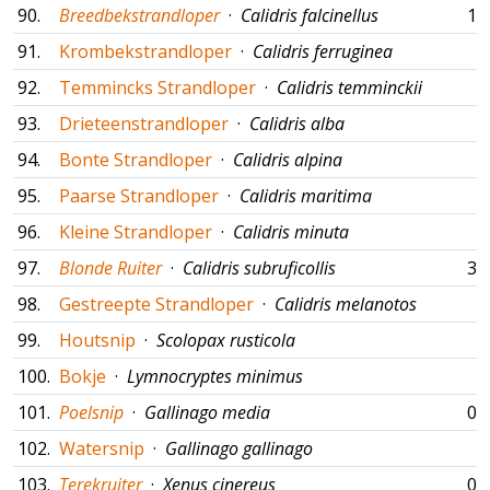
90.
Breedbekstrandloper
·
Calidris falcinellus
13
91.
Krombekstrandloper
·
Calidris ferruginea
92.
Temmincks Strandloper
·
Calidris temminckii
93.
Drieteenstrandloper
·
Calidris alba
94.
Bonte Strandloper
·
Calidris alpina
95.
Paarse Strandloper
·
Calidris maritima
96.
Kleine Strandloper
·
Calidris minuta
97.
Blonde Ruiter
·
Calidris subruficollis
30
98.
Gestreepte Strandloper
·
Calidris melanotos
99.
Houtsnip
·
Scolopax rusticola
100.
Bokje
·
Lymnocryptes minimus
101.
Poelsnip
·
Gallinago media
06
102.
Watersnip
·
Gallinago gallinago
103.
Terekruiter
·
Xenus cinereus
02