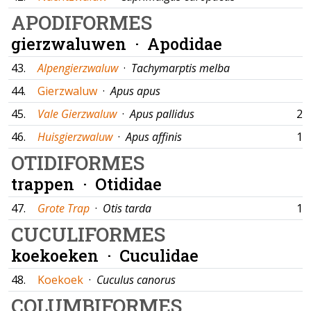
APODIFORMES
gierzwaluwen ·
Apodidae
43.
Alpengierzwaluw
·
Tachymarptis melba
44.
Gierzwaluw
·
Apus apus
45.
Vale Gierzwaluw
·
Apus pallidus
25
46.
Huisgierzwaluw
·
Apus affinis
15
OTIDIFORMES
trappen ·
Otididae
47.
Grote Trap
·
Otis tarda
13
CUCULIFORMES
koekoeken ·
Cuculidae
48.
Koekoek
·
Cuculus canorus
COLUMBIFORMES