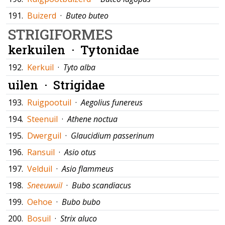
191.
Buizerd
·
Buteo buteo
STRIGIFORMES
kerkuilen ·
Tytonidae
192.
Kerkuil
·
Tyto alba
uilen ·
Strigidae
193.
Ruigpootuil
·
Aegolius funereus
194.
Steenuil
·
Athene noctua
195.
Dwerguil
·
Glaucidium passerinum
196.
Ransuil
·
Asio otus
197.
Velduil
·
Asio flammeus
198.
Sneeuwuil
·
Bubo scandiacus
199.
Oehoe
·
Bubo bubo
200.
Bosuil
·
Strix aluco