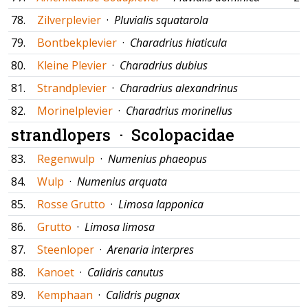
78.
Zilverplevier
·
Pluvialis squatarola
79.
Bontbekplevier
·
Charadrius hiaticula
80.
Kleine Plevier
·
Charadrius dubius
81.
Strandplevier
·
Charadrius alexandrinus
82.
Morinelplevier
·
Charadrius morinellus
strandlopers ·
Scolopacidae
83.
Regenwulp
·
Numenius phaeopus
84.
Wulp
·
Numenius arquata
85.
Rosse Grutto
·
Limosa lapponica
86.
Grutto
·
Limosa limosa
87.
Steenloper
·
Arenaria interpres
88.
Kanoet
·
Calidris canutus
89.
Kemphaan
·
Calidris pugnax