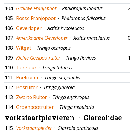
104.
Grauwe Franjepoot
·
Phalaropus lobatus
21
105.
Rosse Franjepoot
·
Phalaropus fulicarius
106.
Oeverloper
·
Actitis hypoleucos
107.
Amerikaanse Oeverloper
·
Actitis macularius
03
108.
Witgat
·
Tringa ochropus
109.
Kleine Geelpootruiter
·
Tringa flavipes
10
110.
Tureluur
·
Tringa totanus
111.
Poelruiter
·
Tringa stagnatilis
112.
Bosruiter
·
Tringa glareola
113.
Zwarte Ruiter
·
Tringa erythropus
114.
Groenpootruiter
·
Tringa nebularia
vorkstaartplevieren ·
Glareolidae
115.
Vorkstaartplevier
·
Glareola pratincola