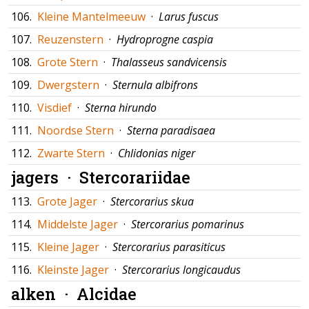
106.
Kleine Mantelmeeuw
·
Larus fuscus
107.
Reuzenstern
·
Hydroprogne caspia
108.
Grote Stern
·
Thalasseus sandvicensis
109.
Dwergstern
·
Sternula albifrons
110.
Visdief
·
Sterna hirundo
111.
Noordse Stern
·
Sterna paradisaea
112.
Zwarte Stern
·
Chlidonias niger
jagers ·
Stercorariidae
113.
Grote Jager
·
Stercorarius skua
114.
Middelste Jager
·
Stercorarius pomarinus
115.
Kleine Jager
·
Stercorarius parasiticus
116.
Kleinste Jager
·
Stercorarius longicaudus
alken ·
Alcidae