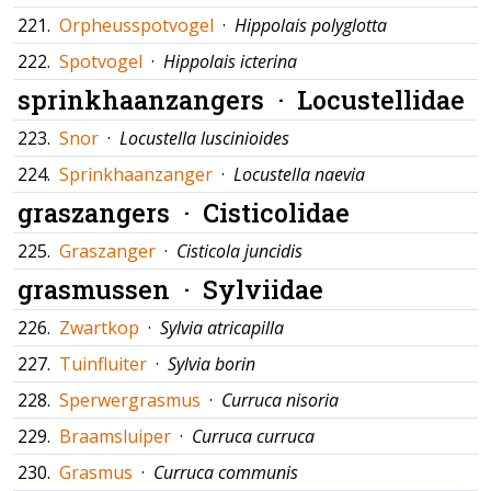
221.
Orpheusspotvogel
·
Hippolais polyglotta
222.
Spotvogel
·
Hippolais icterina
sprinkhaanzangers ·
Locustellidae
223.
Snor
·
Locustella luscinioides
224.
Sprinkhaanzanger
·
Locustella naevia
graszangers ·
Cisticolidae
225.
Graszanger
·
Cisticola juncidis
grasmussen ·
Sylviidae
226.
Zwartkop
·
Sylvia atricapilla
227.
Tuinfluiter
·
Sylvia borin
228.
Sperwergrasmus
·
Curruca nisoria
229.
Braamsluiper
·
Curruca curruca
230.
Grasmus
·
Curruca communis