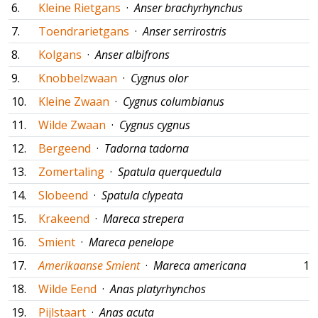
6.
Kleine Rietgans
·
Anser brachyrhynchus
7.
Toendrarietgans
·
Anser serrirostris
8.
Kolgans
·
Anser albifrons
9.
Knobbelzwaan
·
Cygnus olor
10.
Kleine Zwaan
·
Cygnus columbianus
11.
Wilde Zwaan
·
Cygnus cygnus
12.
Bergeend
·
Tadorna tadorna
13.
Zomertaling
·
Spatula querquedula
14.
Slobeend
·
Spatula clypeata
15.
Krakeend
·
Mareca strepera
16.
Smient
·
Mareca penelope
17.
Amerikaanse Smient
·
Mareca americana
19
18.
Wilde Eend
·
Anas platyrhynchos
19.
Pijlstaart
·
Anas acuta