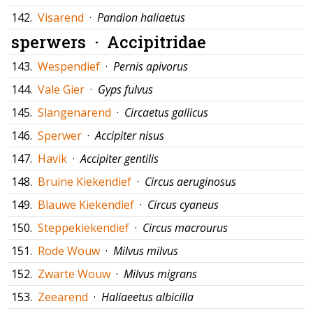
142.
Visarend
·
Pandion haliaetus
sperwers ·
Accipitridae
143.
Wespendief
·
Pernis apivorus
144.
Vale Gier
·
Gyps fulvus
145.
Slangenarend
·
Circaetus gallicus
146.
Sperwer
·
Accipiter nisus
147.
Havik
·
Accipiter gentilis
148.
Bruine Kiekendief
·
Circus aeruginosus
149.
Blauwe Kiekendief
·
Circus cyaneus
150.
Steppekiekendief
·
Circus macrourus
151.
Rode Wouw
·
Milvus milvus
152.
Zwarte Wouw
·
Milvus migrans
153.
Zeearend
·
Haliaeetus albicilla