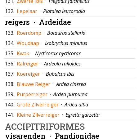
131.
Zwarte Ibis
·
Plegadis falcinellus
132.
Lepelaar
·
Platalea leucorodia
reigers ·
Ardeidae
133.
Roerdomp
·
Botaurus stellaris
134.
Woudaap
·
Ixobrychus minutus
135.
Kwak
·
Nycticorax nycticorax
136.
Ralreiger
·
Ardeola ralloides
137.
Koereiger
·
Bubulcus ibis
138.
Blauwe Reiger
·
Ardea cinerea
139.
Purperreiger
·
Ardea purpurea
140.
Grote Zilverreiger
·
Ardea alba
141.
Kleine Zilverreiger
·
Egretta garzetta
ACCIPITRIFORMES
visarenden ·
Pandionidae