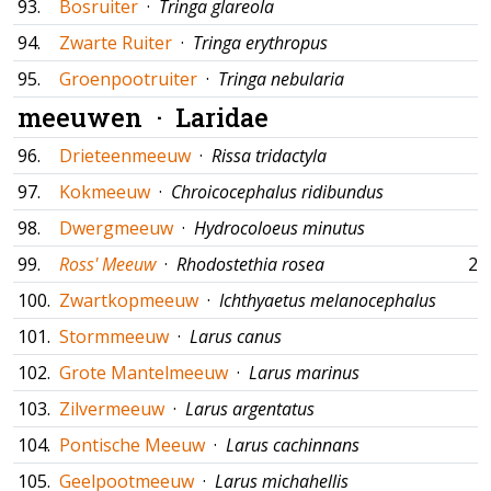
93.
Bosruiter
·
Tringa glareola
94.
Zwarte Ruiter
·
Tringa erythropus
95.
Groenpootruiter
·
Tringa nebularia
meeuwen ·
Laridae
96.
Drieteenmeeuw
·
Rissa tridactyla
97.
Kokmeeuw
·
Chroicocephalus ridibundus
98.
Dwergmeeuw
·
Hydrocoloeus minutus
99.
Ross' Meeuw
·
Rhodostethia rosea
28
100.
Zwartkopmeeuw
·
Ichthyaetus melanocephalus
101.
Stormmeeuw
·
Larus canus
102.
Grote Mantelmeeuw
·
Larus marinus
103.
Zilvermeeuw
·
Larus argentatus
104.
Pontische Meeuw
·
Larus cachinnans
105.
Geelpootmeeuw
·
Larus michahellis