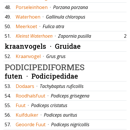
48.
Porseleinhoen
·
Porzana porzana
49.
Waterhoen
·
Gallinula chloropus
50.
Meerkoet
·
Fulica atra
51.
Kleinst Waterhoen
·
Zapornia pusilla
26
kraanvogels ·
Gruidae
52.
Kraanvogel
·
Grus grus
PODICIPEDIFORMES
futen ·
Podicipedidae
53.
Dodaars
·
Tachybaptus ruficollis
54.
Roodhalsfuut
·
Podiceps grisegena
55.
Fuut
·
Podiceps cristatus
56.
Kuifduiker
·
Podiceps auritus
57.
Geoorde Fuut
·
Podiceps nigricollis