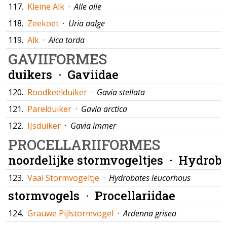
117.
Kleine Alk
·
Alle alle
118.
Zeekoet
·
Uria aalge
119.
Alk
·
Alca torda
GAVIIFORMES
duikers ·
Gaviidae
120.
Roodkeelduiker
·
Gavia stellata
121.
Parelduiker
·
Gavia arctica
122.
IJsduiker
·
Gavia immer
PROCELLARIIFORMES
noordelijke stormvogeltjes ·
Hydroba
123.
Vaal Stormvogeltje
·
Hydrobates leucorhous
stormvogels ·
Procellariidae
124.
Grauwe Pijlstormvogel
·
Ardenna grisea