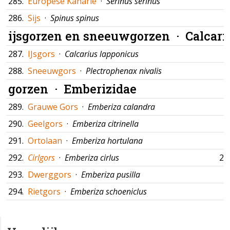
285.
Europese Kanarie
·
Serinus serinus
286.
Sijs
·
Spinus spinus
ijsgorzen en sneeuwgorzen ·
Calcari
287.
IJsgors
·
Calcarius lapponicus
288.
Sneeuwgors
·
Plectrophenax nivalis
gorzen ·
Emberizidae
289.
Grauwe Gors
·
Emberiza calandra
290.
Geelgors
·
Emberiza citrinella
291.
Ortolaan
·
Emberiza hortulana
292.
Cirlgors
·
Emberiza cirlus
25
293.
Dwerggors
·
Emberiza pusilla
294.
Rietgors
·
Emberiza schoeniclus