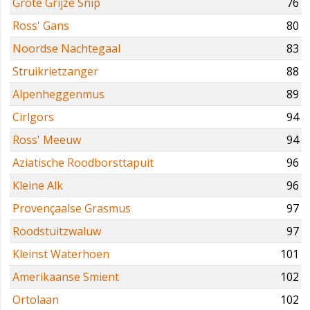
Grote Grijze Snip
76
Ross' Gans
80
Noordse Nachtegaal
83
Struikrietzanger
88
Alpenheggenmus
89
Cirlgors
94
Ross' Meeuw
94
Aziatische Roodborsttapuit
96
Kleine Alk
96
Provençaalse Grasmus
97
Roodstuitzwaluw
97
Kleinst Waterhoen
101
Amerikaanse Smient
102
Ortolaan
102