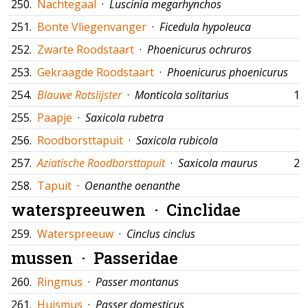
250.
Nachtegaal
·
Luscinia megarhynchos
251.
Bonte Vliegenvanger
·
Ficedula hypoleuca
252.
Zwarte Roodstaart
·
Phoenicurus ochruros
253.
Gekraagde Roodstaart
·
Phoenicurus phoenicurus
254.
Blauwe Rotslijster
·
Monticola solitarius
14
255.
Paapje
·
Saxicola rubetra
256.
Roodborsttapuit
·
Saxicola rubicola
257.
Aziatische Roodborsttapuit
·
Saxicola maurus
28
258.
Tapuit
·
Oenanthe oenanthe
waterspreeuwen ·
Cinclidae
259.
Waterspreeuw
·
Cinclus cinclus
mussen ·
Passeridae
260.
Ringmus
·
Passer montanus
261.
Huismus
·
Passer domesticus