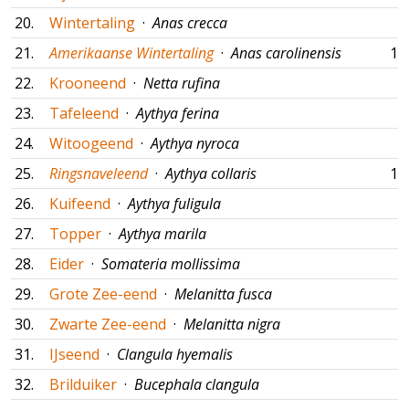
20.
Wintertaling
·
Anas crecca
21.
Amerikaanse Wintertaling
·
Anas carolinensis
15
22.
Krooneend
·
Netta rufina
23.
Tafeleend
·
Aythya ferina
24.
Witoogeend
·
Aythya nyroca
25.
Ringsnaveleend
·
Aythya collaris
16
26.
Kuifeend
·
Aythya fuligula
27.
Topper
·
Aythya marila
28.
Eider
·
Somateria mollissima
29.
Grote Zee-eend
·
Melanitta fusca
30.
Zwarte Zee-eend
·
Melanitta nigra
31.
IJseend
·
Clangula hyemalis
32.
Brilduiker
·
Bucephala clangula