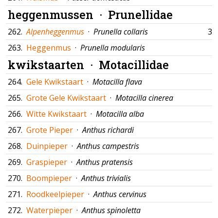
heggenmussen ·
Prunellidae
262.
Alpenheggenmus
·
Prunella collaris
30
263.
Heggenmus
·
Prunella modularis
kwikstaarten ·
Motacillidae
264.
Gele Kwikstaart
·
Motacilla flava
265.
Grote Gele Kwikstaart
·
Motacilla cinerea
266.
Witte Kwikstaart
·
Motacilla alba
267.
Grote Pieper
·
Anthus richardi
268.
Duinpieper
·
Anthus campestris
269.
Graspieper
·
Anthus pratensis
270.
Boompieper
·
Anthus trivialis
271.
Roodkeelpieper
·
Anthus cervinus
272.
Waterpieper
·
Anthus spinoletta