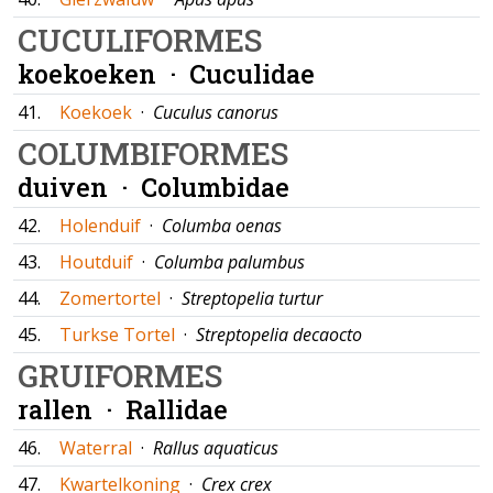
CUCULIFORMES
koekoeken ·
Cuculidae
41.
Koekoek
·
Cuculus canorus
COLUMBIFORMES
duiven ·
Columbidae
42.
Holenduif
·
Columba oenas
43.
Houtduif
·
Columba palumbus
44.
Zomertortel
·
Streptopelia turtur
45.
Turkse Tortel
·
Streptopelia decaocto
GRUIFORMES
rallen ·
Rallidae
46.
Waterral
·
Rallus aquaticus
47.
Kwartelkoning
·
Crex crex