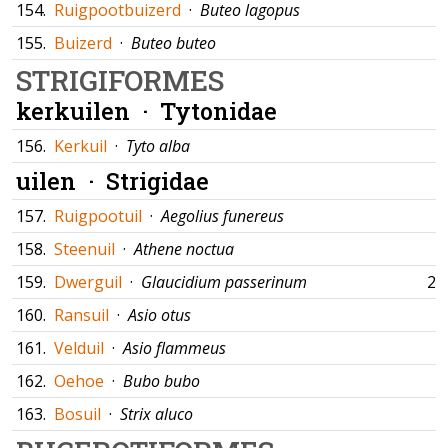
154.
Ruigpootbuizerd
·
Buteo lagopus
155.
Buizerd
·
Buteo buteo
STRIGIFORMES
kerkuilen ·
Tytonidae
156.
Kerkuil
·
Tyto alba
uilen ·
Strigidae
157.
Ruigpootuil
·
Aegolius funereus
158.
Steenuil
·
Athene noctua
159.
Dwerguil
·
Glaucidium passerinum
23
160.
Ransuil
·
Asio otus
161.
Velduil
·
Asio flammeus
162.
Oehoe
·
Bubo bubo
163.
Bosuil
·
Strix aluco