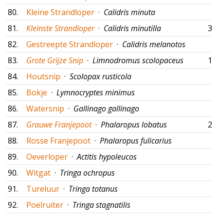
80.
Kleine Strandloper
·
Calidris minuta
81.
Kleinste Strandloper
·
Calidris minutilla
31
82.
Gestreepte Strandloper
·
Calidris melanotos
83.
Grote Grijze Snip
·
Limnodromus scolopaceus
18
84.
Houtsnip
·
Scolopax rusticola
85.
Bokje
·
Lymnocryptes minimus
86.
Watersnip
·
Gallinago gallinago
87.
Grauwe Franjepoot
·
Phalaropus lobatus
22
88.
Rosse Franjepoot
·
Phalaropus fulicarius
89.
Oeverloper
·
Actitis hypoleucos
90.
Witgat
·
Tringa ochropus
91.
Tureluur
·
Tringa totanus
92.
Poelruiter
·
Tringa stagnatilis