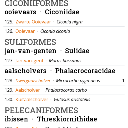
CICONIIFORMES
ooievaars ·
Ciconiidae
125.
Zwarte Ooievaar
·
Ciconia nigra
126.
Ooievaar
·
Ciconia ciconia
SULIFORMES
jan-van-genten ·
Sulidae
127.
Jan-van-gent
·
Morus bassanus
aalscholvers ·
Phalacrocoracidae
128.
Dwergaalscholver
·
Microcarbo pygmaeus
15
129.
Aalscholver
·
Phalacrocorax carbo
130.
Kuifaalscholver
·
Gulosus aristotelis
PELECANIFORMES
ibissen ·
Threskiornithidae