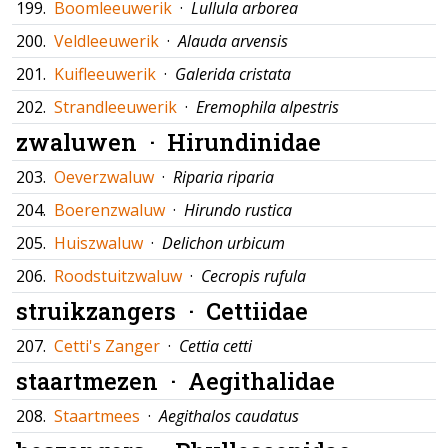
199.
Boomleeuwerik
·
Lullula arborea
200.
Veldleeuwerik
·
Alauda arvensis
201.
Kuifleeuwerik
·
Galerida cristata
202.
Strandleeuwerik
·
Eremophila alpestris
zwaluwen ·
Hirundinidae
203.
Oeverzwaluw
·
Riparia riparia
204.
Boerenzwaluw
·
Hirundo rustica
205.
Huiszwaluw
·
Delichon urbicum
206.
Roodstuitzwaluw
·
Cecropis rufula
struikzangers ·
Cettiidae
207.
Cetti's Zanger
·
Cettia cetti
staartmezen ·
Aegithalidae
208.
Staartmees
·
Aegithalos caudatus