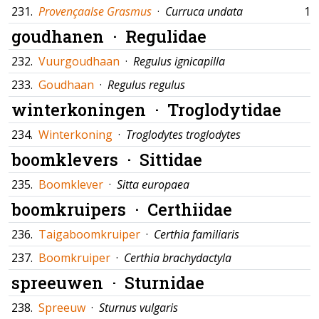
231.
Provençaalse Grasmus
·
Curruca undata
10
goudhanen ·
Regulidae
232.
Vuurgoudhaan
·
Regulus ignicapilla
233.
Goudhaan
·
Regulus regulus
winterkoningen ·
Troglodytidae
234.
Winterkoning
·
Troglodytes troglodytes
boomklevers ·
Sittidae
235.
Boomklever
·
Sitta europaea
boomkruipers ·
Certhiidae
236.
Taigaboomkruiper
·
Certhia familiaris
237.
Boomkruiper
·
Certhia brachydactyla
spreeuwen ·
Sturnidae
238.
Spreeuw
·
Sturnus vulgaris