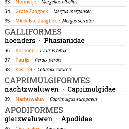
33.
Nonnetje
·
Mergellus albellus
34.
Grote Zaagbek
·
Mergus merganser
35.
Middelste Zaagbek
·
Mergus serrator
GALLIFORMES
hoenders ·
Phasianidae
36.
Korhoen
·
Lyrurus tetrix
37.
Patrijs
·
Perdix perdix
38.
Kwartel
·
Coturnix coturnix
CAPRIMULGIFORMES
nachtzwaluwen ·
Caprimulgidae
39.
Nachtzwaluw
·
Caprimulgus europaeus
APODIFORMES
gierzwaluwen ·
Apodidae
40.
Gierzwaluw
·
Apus apus