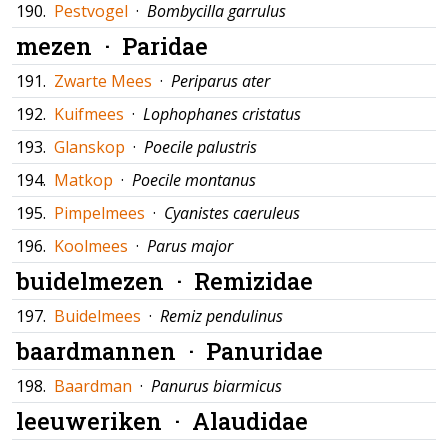
190.
Pestvogel
·
Bombycilla garrulus
mezen ·
Paridae
191.
Zwarte Mees
·
Periparus ater
192.
Kuifmees
·
Lophophanes cristatus
193.
Glanskop
·
Poecile palustris
194.
Matkop
·
Poecile montanus
195.
Pimpelmees
·
Cyanistes caeruleus
196.
Koolmees
·
Parus major
buidelmezen ·
Remizidae
197.
Buidelmees
·
Remiz pendulinus
baardmannen ·
Panuridae
198.
Baardman
·
Panurus biarmicus
leeuweriken ·
Alaudidae