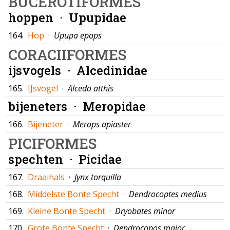
BUCEROTIFORMES
hoppen ·
Upupidae
164.
Hop
·
Upupa epops
CORACIIFORMES
ijsvogels ·
Alcedinidae
165.
IJsvogel
·
Alcedo atthis
bijeneters ·
Meropidae
166.
Bijeneter
·
Merops apiaster
PICIFORMES
spechten ·
Picidae
167.
Draaihals
·
Jynx torquilla
168.
Middelste Bonte Specht
·
Dendrocoptes medius
169.
Kleine Bonte Specht
·
Dryobates minor
170.
Grote Bonte Specht
·
Dendrocopos major