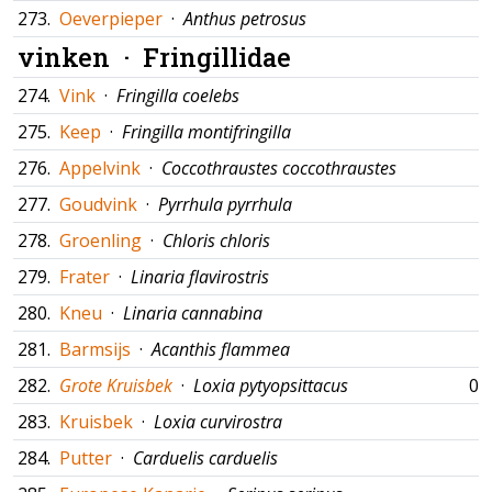
273.
Oeverpieper
·
Anthus petrosus
vinken ·
Fringillidae
274.
Vink
·
Fringilla coelebs
275.
Keep
·
Fringilla montifringilla
276.
Appelvink
·
Coccothraustes coccothraustes
277.
Goudvink
·
Pyrrhula pyrrhula
278.
Groenling
·
Chloris chloris
279.
Frater
·
Linaria flavirostris
280.
Kneu
·
Linaria cannabina
281.
Barmsijs
·
Acanthis flammea
282.
Grote Kruisbek
·
Loxia pytyopsittacus
02
283.
Kruisbek
·
Loxia curvirostra
284.
Putter
·
Carduelis carduelis