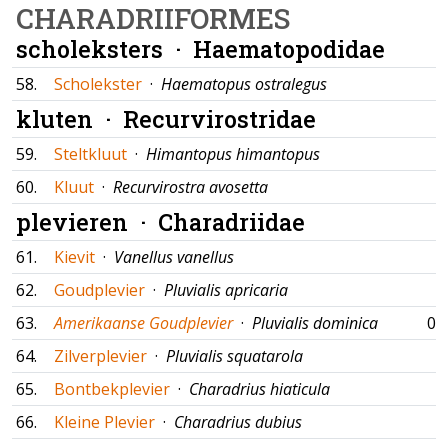
CHARADRIIFORMES
scholeksters ·
Haematopodidae
58.
Scholekster
·
Haematopus ostralegus
kluten ·
Recurvirostridae
59.
Steltkluut
·
Himantopus himantopus
60.
Kluut
·
Recurvirostra avosetta
plevieren ·
Charadriidae
61.
Kievit
·
Vanellus vanellus
62.
Goudplevier
·
Pluvialis apricaria
63.
Amerikaanse Goudplevier
·
Pluvialis dominica
01
64.
Zilverplevier
·
Pluvialis squatarola
65.
Bontbekplevier
·
Charadrius hiaticula
66.
Kleine Plevier
·
Charadrius dubius