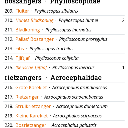
boszangers ·
Phylloscopidae
209.
Fluiter
·
Phylloscopus sibilatrix
210.
Humes Bladkoning
·
Phylloscopus humei
27
211.
Bladkoning
·
Phylloscopus inornatus
212.
Pallas' Boszanger
·
Phylloscopus proregulus
213.
Fitis
·
Phylloscopus trochilus
214.
Tjiftjaf
·
Phylloscopus collybita
215.
Iberische Tjiftjaf
·
Phylloscopus ibericus
12
rietzangers ·
Acrocephalidae
216.
Grote Karekiet
·
Acrocephalus arundinaceus
217.
Rietzanger
·
Acrocephalus schoenobaenus
218.
Struikrietzanger
·
Acrocephalus dumetorum
219.
Kleine Karekiet
·
Acrocephalus scirpaceus
220.
Bosrietzanger
·
Acrocephalus palustris