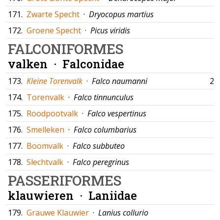
171.
Zwarte Specht
·
Dryocopus martius
172.
Groene Specht
·
Picus viridis
FALCONIFORMES
valken ·
Falconidae
173.
Kleine Torenvalk
·
Falco naumanni
21
174.
Torenvalk
·
Falco tinnunculus
175.
Roodpootvalk
·
Falco vespertinus
176.
Smelleken
·
Falco columbarius
177.
Boomvalk
·
Falco subbuteo
178.
Slechtvalk
·
Falco peregrinus
PASSERIFORMES
klauwieren ·
Laniidae
179.
Grauwe Klauwier
·
Lanius collurio