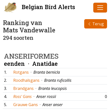
Belgian Bird Alerts
Ranking van
Terug
Mats Vandewalle
294 soorten
ANSERIFORMES
eenden ·
Anatidae
1.
Rotgans
·
Branta bernicla
2.
Roodhalsgans
·
Branta ruficollis
3.
Brandgans
·
Branta leucopsis
4.
Ross' Gans
·
Anser rossii
03
5.
Grauwe Gans
·
Anser anser