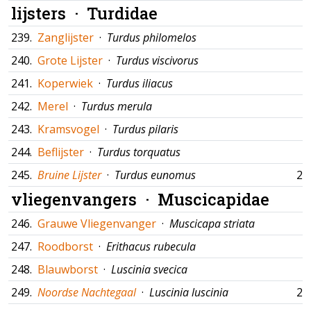
lijsters ·
Turdidae
239.
Zanglijster
·
Turdus philomelos
240.
Grote Lijster
·
Turdus viscivorus
241.
Koperwiek
·
Turdus iliacus
242.
Merel
·
Turdus merula
243.
Kramsvogel
·
Turdus pilaris
244.
Beflijster
·
Turdus torquatus
245.
Bruine Lijster
·
Turdus eunomus
27
vliegenvangers ·
Muscicapidae
246.
Grauwe Vliegenvanger
·
Muscicapa striata
247.
Roodborst
·
Erithacus rubecula
248.
Blauwborst
·
Luscinia svecica
249.
Noordse Nachtegaal
·
Luscinia luscinia
28