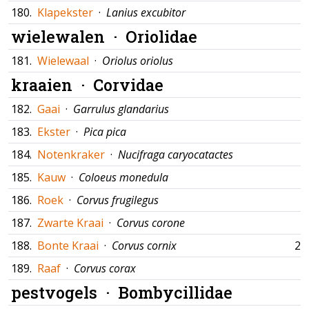
180.
Klapekster
·
Lanius excubitor
wielewalen ·
Oriolidae
181.
Wielewaal
·
Oriolus oriolus
kraaien ·
Corvidae
182.
Gaai
·
Garrulus glandarius
183.
Ekster
·
Pica pica
184.
Notenkraker
·
Nucifraga caryocatactes
185.
Kauw
·
Coloeus monedula
186.
Roek
·
Corvus frugilegus
187.
Zwarte Kraai
·
Corvus corone
188.
Bonte Kraai
·
Corvus cornix
25
189.
Raaf
·
Corvus corax
pestvogels ·
Bombycillidae