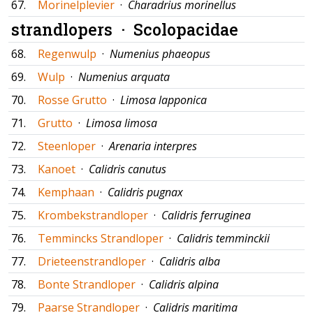
67.
Morinelplevier
·
Charadrius morinellus
strandlopers ·
Scolopacidae
68.
Regenwulp
·
Numenius phaeopus
69.
Wulp
·
Numenius arquata
70.
Rosse Grutto
·
Limosa lapponica
71.
Grutto
·
Limosa limosa
72.
Steenloper
·
Arenaria interpres
73.
Kanoet
·
Calidris canutus
74.
Kemphaan
·
Calidris pugnax
75.
Krombekstrandloper
·
Calidris ferruginea
76.
Temmincks Strandloper
·
Calidris temminckii
77.
Drieteenstrandloper
·
Calidris alba
78.
Bonte Strandloper
·
Calidris alpina
79.
Paarse Strandloper
·
Calidris maritima