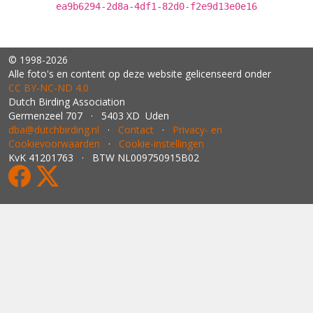
ea9b6294-2d8a-4df1-82d0-f2e9d13e0e16
© 1998-2026
Alle foto's en content op deze website gelicenseerd onder
CC BY‑NC‑ND 4.0
Dutch Birding Association
Germenzeel 707 · 5403 XD Uden
dba@dutchbirding.nl
·
Contact
·
Privacy- en
Cookievoorwaarden
·
Cookie-instellingen
KvK 41201763 · BTW NL009750915B02