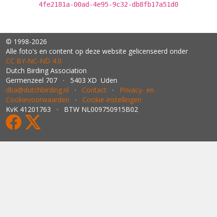
4fe2181a-00ad-4e95-9c32-db8fb17a51d0
© 1998-2026
Alle foto's en content op deze website gelicenseerd onder
CC BY‑NC‑ND 4.0
Dutch Birding Association
Germenzeel 707 · 5403 XD Uden
dba@dutchbirding.nl
·
Contact
·
Privacy- en
Cookievoorwaarden
·
Cookie-instellingen
KvK 41201763 · BTW NL009750915B02