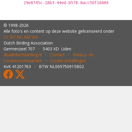
19e8745c-18b3-44ed-b578-8acc50f1d484
© 1998-2026
Alle foto's en content op deze website gelicenseerd onder
CC BY‑NC‑ND 4.0
Dutch Birding Association
Germenzeel 707 · 5403 XD Uden
dba@dutchbirding.nl
·
Contact
·
Privacy- en
Cookievoorwaarden
·
Cookie-instellingen
KvK 41201763 · BTW NL009750915B02