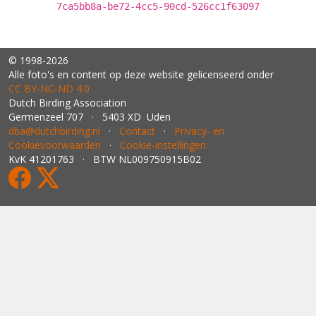
7ca5bb8a-be72-4cc5-90cd-526cc1f63097
© 1998-2026
Alle foto's en content op deze website gelicenseerd onder
CC BY‑NC‑ND 4.0
Dutch Birding Association
Germenzeel 707 · 5403 XD Uden
dba@dutchbirding.nl
·
Contact
·
Privacy- en
Cookievoorwaarden
·
Cookie-instellingen
KvK 41201763 · BTW NL009750915B02