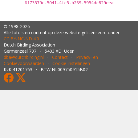
6f73579c-5041-4fc5-b269-5954dc829eea
© 1998-2026
Alle foto's en content op deze website gelicenseerd onder
CC BY‑NC‑ND 4.0
Dutch Birding Association
Germenzeel 707 · 5403 XD Uden
dba@dutchbirding.nl
·
Contact
·
Privacy- en
Cookievoorwaarden
·
Cookie-instellingen
KvK 41201763 · BTW NL009750915B02