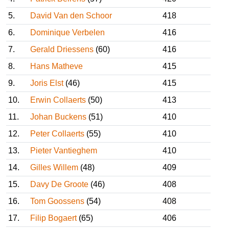
3.
Raf Drijvers
(60)
421
4.
Patrick Beirens
(57)
420
5.
David Van den Schoor
418
6.
Dominique Verbelen
416
7.
Gerald Driessens
(60)
416
8.
Hans Matheve
415
9.
Joris Elst
(46)
415
10.
Erwin Collaerts
(50)
413
11.
Johan Buckens
(51)
410
12.
Peter Collaerts
(55)
410
13.
Pieter Vantieghem
410
14.
Gilles Willem
(48)
409
15.
Davy De Groote
(46)
408