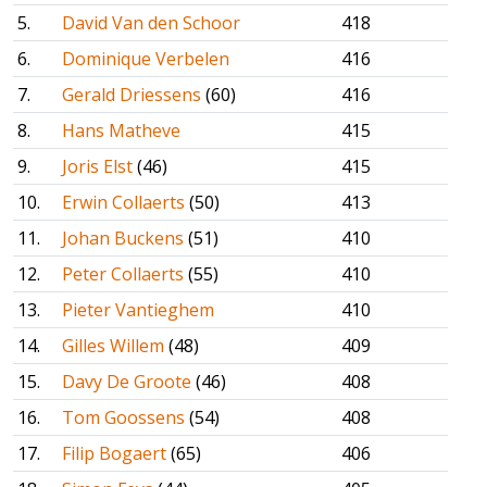
5.
David Van den Schoor
418
6.
Dominique Verbelen
416
7.
Gerald Driessens
(60)
416
8.
Hans Matheve
415
9.
Joris Elst
(46)
415
10.
Erwin Collaerts
(50)
413
11.
Johan Buckens
(51)
410
12.
Peter Collaerts
(55)
410
13.
Pieter Vantieghem
410
14.
Gilles Willem
(48)
409
15.
Davy De Groote
(46)
408
16.
Tom Goossens
(54)
408
17.
Filip Bogaert
(65)
406