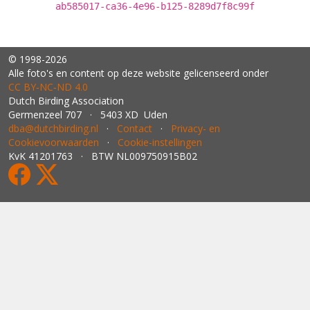
ab585017-ca36-4e96-b125-8289d7f8c99f
© 1998-2026
Alle foto's en content op deze website gelicenseerd onder
CC BY‑NC‑ND 4.0
Dutch Birding Association
Germenzeel 707 · 5403 XD Uden
dba@dutchbirding.nl
·
Contact
·
Privacy- en
Cookievoorwaarden
·
Cookie-instellingen
KvK 41201763 · BTW NL009750915B02