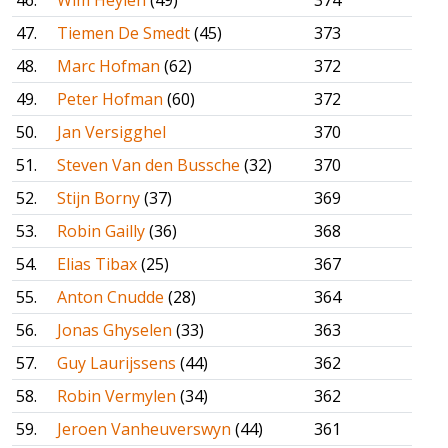
46.
Wim Heylen
(49)
374
47.
Tiemen De Smedt
(45)
373
48.
Marc Hofman
(62)
372
49.
Peter Hofman
(60)
372
50.
Jan Versigghel
370
51.
Steven Van den Bussche
(32)
370
52.
Stijn Borny
(37)
369
53.
Robin Gailly
(36)
368
54.
Elias Tibax
(25)
367
55.
Anton Cnudde
(28)
364
56.
Jonas Ghyselen
(33)
363
57.
Guy Laurijssens
(44)
362
58.
Robin Vermylen
(34)
362
59.
Jeroen Vanheuverswyn
(44)
361