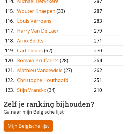
114.
Michael Deryckere
287
115.
Wouter Knaepen
(33)
287
116.
Louis Verroens
283
117.
Harry Van De Laer
279
118.
Arno Beidts
271
119.
Carl Tiebos
(62)
270
120.
Romain Bruffaerts
(28)
264
121.
Mathieu Vandewiele
(27)
262
122.
Christophe Houthoofd
251
123.
Stijn Vranckx
(34)
210
Zelf je ranking bijhouden?
Ga naar mijn Belgische lijst.
Mijn Belgische lijst