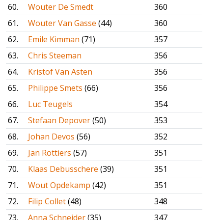
60.
Wouter De Smedt
360
61.
Wouter Van Gasse
(44)
360
62.
Emile Kimman
(71)
357
63.
Chris Steeman
356
64.
Kristof Van Asten
356
65.
Philippe Smets
(66)
356
66.
Luc Teugels
354
67.
Stefaan Depover
(50)
353
68.
Johan Devos
(56)
352
69.
Jan Rottiers
(57)
351
70.
Klaas Debusschere
(39)
351
71.
Wout Opdekamp
(42)
351
72.
Filip Collet
(48)
348
73.
Anna Schneider
(35)
347