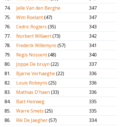
74.
Jelle Van den Berghe
347
75.
Wim Roelant
(47)
347
76.
Cedric Rogiers
(35)
343
77.
Norbert Willaert
(73)
342
78.
Frederik Willemyns
(57)
341
79.
Regis Nossent
(48)
340
80.
Joppe De bruyn
(22)
337
81.
Bjarne Verhaeghe
(22)
336
82.
Louis Robeyns
(25)
336
83.
Mathias D'haen
(33)
336
84.
Bart Heirweg
335
85.
Warre Smets
(25)
335
86.
Rik De Jaegher
(57)
334