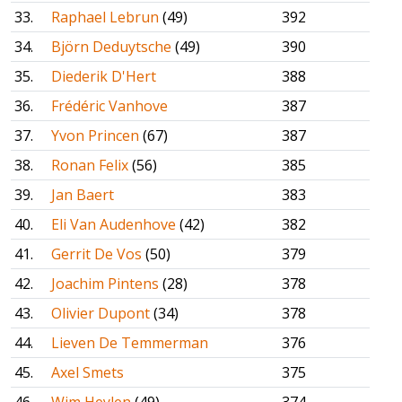
33.
Raphael Lebrun
(49)
392
34.
Björn Deduytsche
(49)
390
35.
Diederik D'Hert
388
36.
Frédéric Vanhove
387
37.
Yvon Princen
(67)
387
38.
Ronan Felix
(56)
385
39.
Jan Baert
383
40.
Eli Van Audenhove
(42)
382
41.
Gerrit De Vos
(50)
379
42.
Joachim Pintens
(28)
378
43.
Olivier Dupont
(34)
378
44.
Lieven De Temmerman
376
45.
Axel Smets
375