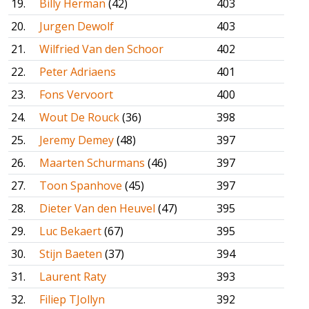
19.
Billy Herman
(42)
403
20.
Jurgen Dewolf
403
21.
Wilfried Van den Schoor
402
22.
Peter Adriaens
401
23.
Fons Vervoort
400
24.
Wout De Rouck
(36)
398
25.
Jeremy Demey
(48)
397
26.
Maarten Schurmans
(46)
397
27.
Toon Spanhove
(45)
397
28.
Dieter Van den Heuvel
(47)
395
29.
Luc Bekaert
(67)
395
30.
Stijn Baeten
(37)
394
31.
Laurent Raty
393
32.
Filiep TJollyn
392