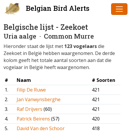
Belgian Bird Alerts
Belgische lijst - Zeekoet
Uria aalge
· Common Murre
Hieronder staat de lijst met
123 vogelaars
die
Zeekoet in België hebben waargenomen. De derde
kolom geeft het totale aantal soorten aan dat die
vogelaar in België heeft waargenomen.
#
Naam
# Soorten
1.
Filip De Ruwe
421
2.
Jan Vanwynsberghe
421
3.
Raf Drijvers
(60)
421
4.
Patrick Beirens
(57)
420
5.
David Van den Schoor
418