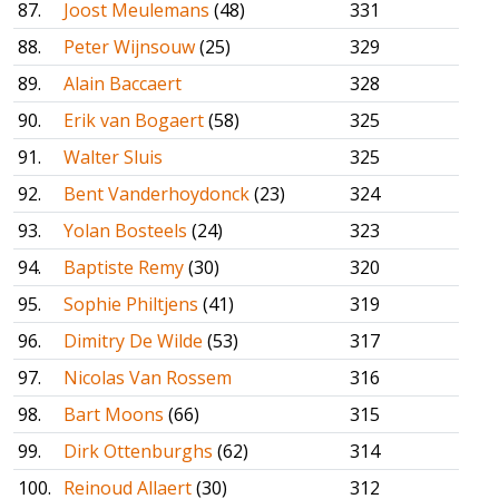
87.
Joost Meulemans
(48)
331
88.
Peter Wijnsouw
(25)
329
89.
Alain Baccaert
328
90.
Erik van Bogaert
(58)
325
91.
Walter Sluis
325
92.
Bent Vanderhoydonck
(23)
324
93.
Yolan Bosteels
(24)
323
94.
Baptiste Remy
(30)
320
95.
Sophie Philtjens
(41)
319
96.
Dimitry De Wilde
(53)
317
97.
Nicolas Van Rossem
316
98.
Bart Moons
(66)
315
99.
Dirk Ottenburghs
(62)
314
100.
Reinoud Allaert
(30)
312