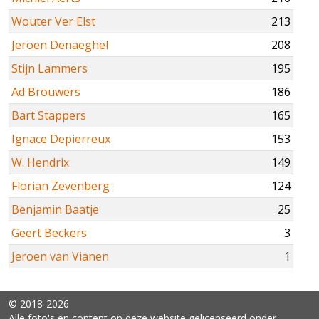
Wouter Ver Elst
213
Jeroen Denaeghel
208
Stijn Lammers
195
Ad Brouwers
186
Bart Stappers
165
Ignace Depierreux
153
W. Hendrix
149
Florian Zevenberg
124
Benjamin Baatje
25
Geert Beckers
3
Jeroen van Vianen
1
© 2018-2026
Alle foto's en content op deze website gelicenseerd onder