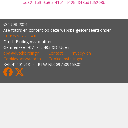
ad32ffe3-6a6e-41b1-9125-348bdfd5208b
© 1998-2026
Alle foto's en content op deze website gelicenseerd onder
CC BY‑NC‑ND 4.0
Dutch Birding Association
Germenzeel 707 · 5403 XD Uden
dba@dutchbirding.nl
·
Contact
·
Privacy- en
Cookievoorwaarden
·
Cookie-instellingen
KvK 41201763 · BTW NL009750915B02