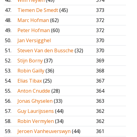
46.
Wim Heylen
(49)
374
47.
Tiemen De Smedt
(45)
373
48.
Marc Hofman
(62)
372
49.
Peter Hofman
(60)
372
50.
Jan Versigghel
370
51.
Steven Van den Bussche
(32)
370
52.
Stijn Borny
(37)
369
53.
Robin Gailly
(36)
368
54.
Elias Tibax
(25)
367
55.
Anton Cnudde
(28)
364
56.
Jonas Ghyselen
(33)
363
57.
Guy Laurijssens
(44)
362
58.
Robin Vermylen
(34)
362
59.
Jeroen Vanheuverswyn
(44)
361