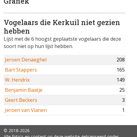
Grafiek
Vogelaars die Kerkuil niet gezien
hebben
Lijst met de 6 hoogst geplaatste vogelaars die deze
soort niet op hun lijst hebben.
Jeroen Denaeghel
208
Bart Stappers
165
W. Hendrix
149
Benjamin Baatje
25
Geert Beckers
3
Jeroen van Vianen
1
© 2018-2026
Alle foto's en content op deze website gelicenseerd onder