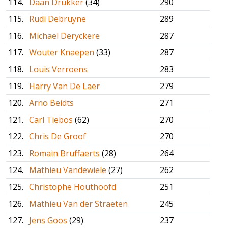
114.
Daan Drukker
(34)
290
115.
Rudi Debruyne
289
116.
Michael Deryckere
287
117.
Wouter Knaepen
(33)
287
118.
Louis Verroens
283
119.
Harry Van De Laer
279
120.
Arno Beidts
271
121.
Carl Tiebos
(62)
270
122.
Chris De Groof
270
123.
Romain Bruffaerts
(28)
264
124.
Mathieu Vandewiele
(27)
262
125.
Christophe Houthoofd
251
126.
Mathieu Van der Straeten
245
127.
Jens Goos
(29)
237