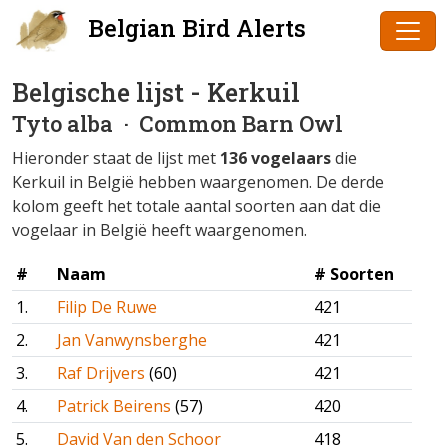
Belgian Bird Alerts
Belgische lijst - Kerkuil
Tyto alba
· Common Barn Owl
Hieronder staat de lijst met
136 vogelaars
die
Kerkuil in België hebben waargenomen. De derde
kolom geeft het totale aantal soorten aan dat die
vogelaar in België heeft waargenomen.
#
Naam
# Soorten
1.
Filip De Ruwe
421
2.
Jan Vanwynsberghe
421
3.
Raf Drijvers
(60)
421
4.
Patrick Beirens
(57)
420
5.
David Van den Schoor
418