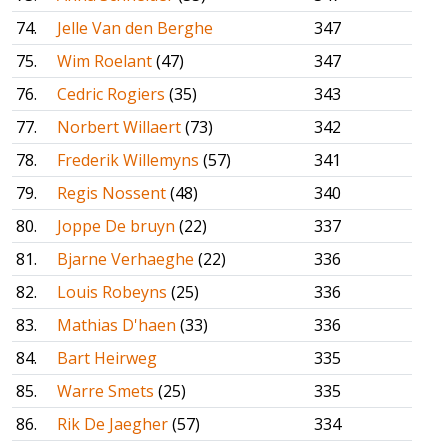
74.
Jelle Van den Berghe
347
75.
Wim Roelant
(47)
347
76.
Cedric Rogiers
(35)
343
77.
Norbert Willaert
(73)
342
78.
Frederik Willemyns
(57)
341
79.
Regis Nossent
(48)
340
80.
Joppe De bruyn
(22)
337
81.
Bjarne Verhaeghe
(22)
336
82.
Louis Robeyns
(25)
336
83.
Mathias D'haen
(33)
336
84.
Bart Heirweg
335
85.
Warre Smets
(25)
335
86.
Rik De Jaegher
(57)
334