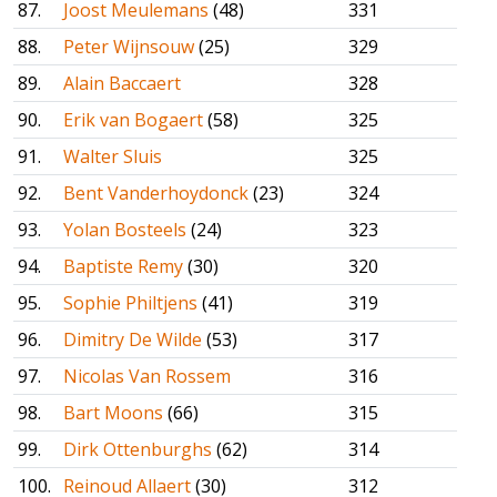
87.
Joost Meulemans
(48)
331
88.
Peter Wijnsouw
(25)
329
89.
Alain Baccaert
328
90.
Erik van Bogaert
(58)
325
91.
Walter Sluis
325
92.
Bent Vanderhoydonck
(23)
324
93.
Yolan Bosteels
(24)
323
94.
Baptiste Remy
(30)
320
95.
Sophie Philtjens
(41)
319
96.
Dimitry De Wilde
(53)
317
97.
Nicolas Van Rossem
316
98.
Bart Moons
(66)
315
99.
Dirk Ottenburghs
(62)
314
100.
Reinoud Allaert
(30)
312