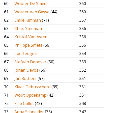
60.
Wouter De Smedt
360
61.
Wouter Van Gasse
(44)
360
62.
Emile Kimman
(71)
357
63.
Chris Steeman
356
64.
Kristof Van Asten
356
65.
Philippe Smets
(66)
356
66.
Luc Teugels
354
67.
Stefaan Depover
(50)
353
68.
Johan Devos
(56)
352
69.
Jan Rottiers
(57)
351
70.
Klaas Debusschere
(39)
351
71.
Wout Opdekamp
(42)
351
72.
Filip Collet
(48)
348
73.
Anna Schneider
(35)
347