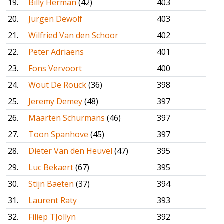
19.
Billy Herman
(42)
403
20.
Jurgen Dewolf
403
21.
Wilfried Van den Schoor
402
22.
Peter Adriaens
401
23.
Fons Vervoort
400
24.
Wout De Rouck
(36)
398
25.
Jeremy Demey
(48)
397
26.
Maarten Schurmans
(46)
397
27.
Toon Spanhove
(45)
397
28.
Dieter Van den Heuvel
(47)
395
29.
Luc Bekaert
(67)
395
30.
Stijn Baeten
(37)
394
31.
Laurent Raty
393
32.
Filiep TJollyn
392