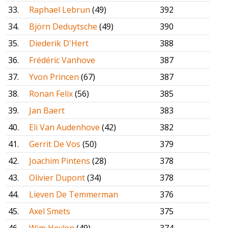
33.
Raphael Lebrun
(49)
392
34.
Björn Deduytsche
(49)
390
35.
Diederik D'Hert
388
36.
Frédéric Vanhove
387
37.
Yvon Princen
(67)
387
38.
Ronan Felix
(56)
385
39.
Jan Baert
383
40.
Eli Van Audenhove
(42)
382
41.
Gerrit De Vos
(50)
379
42.
Joachim Pintens
(28)
378
43.
Olivier Dupont
(34)
378
44.
Lieven De Temmerman
376
45.
Axel Smets
375