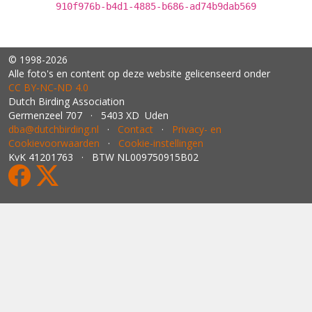
910f976b-b4d1-4885-b686-ad74b9dab569
© 1998-2026
Alle foto's en content op deze website gelicenseerd onder
CC BY‑NC‑ND 4.0
Dutch Birding Association
Germenzeel 707 · 5403 XD Uden
dba@dutchbirding.nl
·
Contact
·
Privacy- en
Cookievoorwaarden
·
Cookie-instellingen
KvK 41201763 · BTW NL009750915B02