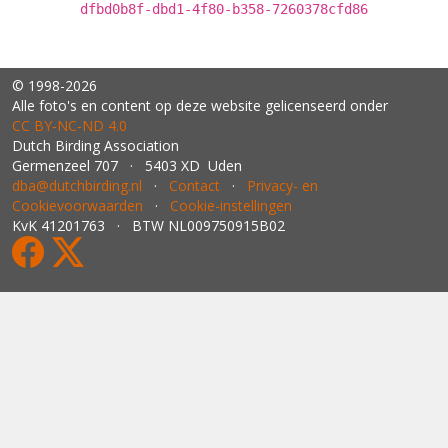
dfbd0b8f-dbd1-4f80-b358-7260378cfd86
© 1998-2026
Alle foto's en content op deze website gelicenseerd onder
CC BY‑NC‑ND 4.0
Dutch Birding Association
Germenzeel 707 · 5403 XD Uden
dba@dutchbirding.nl
·
Contact
·
Privacy- en
Cookievoorwaarden
·
Cookie-instellingen
KvK 41201763 · BTW NL009750915B02