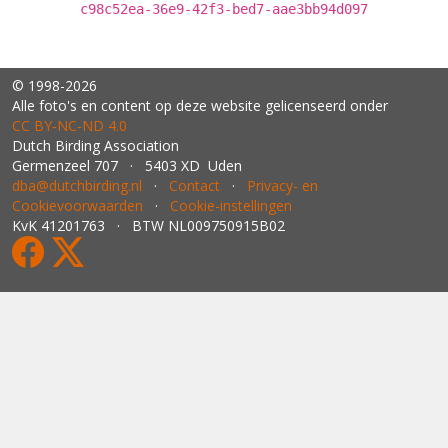
c98c52ea-36e9-42f3-bed7-aae3bb94d097
© 1998-2026
Alle foto's en content op deze website gelicenseerd onder
CC BY‑NC‑ND 4.0
Dutch Birding Association
Germenzeel 707 · 5403 XD Uden
dba@dutchbirding.nl
·
Contact
·
Privacy- en
Cookievoorwaarden
·
Cookie-instellingen
KvK 41201763 · BTW NL009750915B02